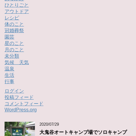
ひとりごと
アウトドア
レシピ
体のこと
冠婚葬祭
園芸
星のこと
月のこと
未分類
気候 天気
温泉
生活
行事
ログイン
投稿フィード
コメントフィード
WordPress.org
2020/07/29
大鬼谷オートキャンプ場でソロキャンプ