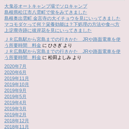
大鬼谷オートキャンプ場でソロキャンプ
島根県松江市八雲町で蛍をみてきました
島根奥出雲町 金言寺の大イチョウを見にいってきました
マコモダケって何？栄養効能は？下処理の方法や食べ方
上淀廃寺跡に彼岸花を見にいってきました
ＪＲ広島駅から宮島までの行きかた JRや路面電車を使
う所要時間 料金
に
ひさぎ
より
ＪＲ広島駅から宮島までの行きかた JRや路面電車を使
う所要時間 料金
に
松田よしみ
より
2020年7月
2020年6月
2019年11月
2019年10月
2019年9月
2019年5月
2019年4月
2019年3月
2019年2月
2018年12月
2018年11月