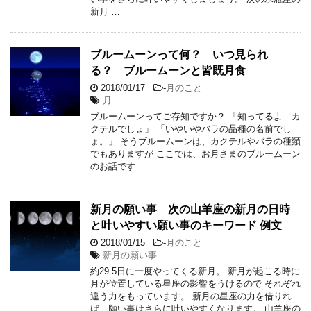
新月 …
ブルームーンって何？ いつ見られ
る？ ブルームーンと皆既月食
2018/01/17
-
月のこと
月
ブルームーンってご存知ですか？ 「知ってるよ カ
クテルでしょ」 「いやいやバラの品種の名前でし
ょ。」 そうブルームーンは、カクテルやバラの種類
でもありますが ここでは、お月さまのブルームーン
のお話です …
新月の願い事 次の山羊座の新月の日時
と叶いやすい願い事のキーワード 例文
2018/01/15
-
月のこと
新月の願い事
約29.5日に一度やってくる新月。 新月が起こる時に
月が位置している星座の影響をうけるので それぞれ
違う力をもっています。 新月の星座の力を借りれ
ば、願い事はさらに叶いやすくなります。 山羊座の