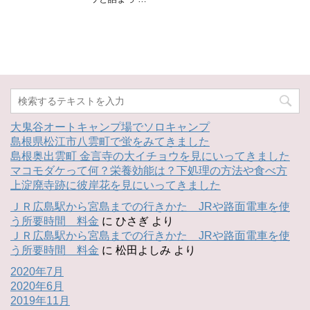
大鬼谷オートキャンプ場でソロキャンプ
島根県松江市八雲町で蛍をみてきました
島根奥出雲町 金言寺の大イチョウを見にいってきました
マコモダケって何？栄養効能は？下処理の方法や食べ方
上淀廃寺跡に彼岸花を見にいってきました
ＪＲ広島駅から宮島までの行きかた JRや路面電車を使
う所要時間 料金
に
ひさぎ
より
ＪＲ広島駅から宮島までの行きかた JRや路面電車を使
う所要時間 料金
に
松田よしみ
より
2020年7月
2020年6月
2019年11月