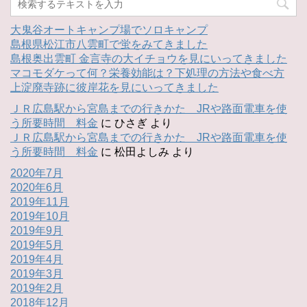
大鬼谷オートキャンプ場でソロキャンプ
島根県松江市八雲町で蛍をみてきました
島根奥出雲町 金言寺の大イチョウを見にいってきました
マコモダケって何？栄養効能は？下処理の方法や食べ方
上淀廃寺跡に彼岸花を見にいってきました
ＪＲ広島駅から宮島までの行きかた JRや路面電車を使
う所要時間 料金
に
ひさぎ
より
ＪＲ広島駅から宮島までの行きかた JRや路面電車を使
う所要時間 料金
に
松田よしみ
より
2020年7月
2020年6月
2019年11月
2019年10月
2019年9月
2019年5月
2019年4月
2019年3月
2019年2月
2018年12月