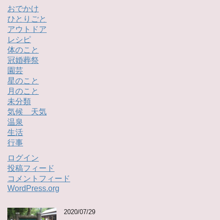
おでかけ
ひとりごと
アウトドア
レシピ
体のこと
冠婚葬祭
園芸
星のこと
月のこと
未分類
気候 天気
温泉
生活
行事
ログイン
投稿フィード
コメントフィード
WordPress.org
2020/07/29