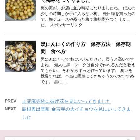
で梅みそつくりました
梅の実が、お店に並ぶ時期になりましたね。 ほんの
少しの時期しか手に入らない梅、 先日梅を買ったの
で、梅ジュースや残った梅で梅味噌をつくりまし
た。 スポンサーリンク
黒にんにくの作り方 保存方法 保存期
間 食べ方
黒にんにくって体にいいんだけど、買うと高いです
よね。 知人に黒ニンニクは自分で作れるんだと教え
てもらい、 それからずっと作っています。 臭いを
我慢すれば、本当に簡単にできちゃうのでおすすめ
です。 黒に …
PREV
上淀廃寺跡に彼岸花を見にいってきました
NEXT
島根奥出雲町 金言寺の大イチョウを見にいってきま
した