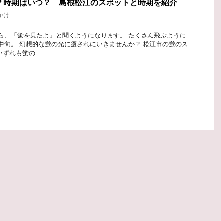
？時期はいつ？ 島根松江のスポットと時期を紹介
かけ
ら、「蛍を見たよ」と聞くようになります。 たくさん飛ぶように
中旬。 幻想的な蛍の光に癒されにいきませんか？ 松江市の蛍のス
いずれも蛍の …