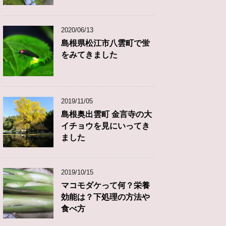
2020/06/13
島根県松江市八雲町で蛍
をみてきました
2019/11/05
島根奥出雲町 金言寺の大
イチョウを見にいってき
ました
2019/10/15
マコモダケって何？栄養
効能は？下処理の方法や
食べ方