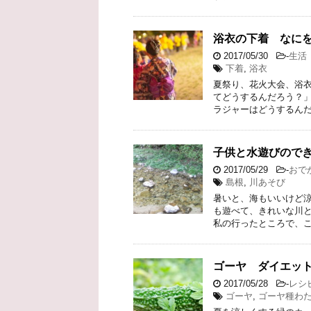
浴衣の下着 なに
2017/05/30
-
生活
下着
,
浴衣
夏祭り、花火大会、浴衣
てどうするんだろう？」
ラジャーはどうするんだ
子供と水遊びので
2017/05/29
-
おで
島根
,
川あそび
暑いと、海もいいけど涼
も遊べて、きれいな川と
私の行ったところで、こ
ゴーヤ ダイエッ
2017/05/28
-
レシ
ゴーヤ
,
ゴーヤ種わ