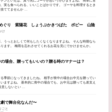
テンといえば、真っ先にゴーヤが思いうかびますよね。 簡単に育
、実も食べられる、いいことばかりです。 ゴーヤを料理するとき
捨ててませんか …
所めぐり 紫陽花 しょうぶかきつばた ポピー 山陰
かけ
、うっとおしくて何もしたくなくなりますよね。 そんな時期なら
ります。 梅雨を忘れさせてくれるお花を見にでかけませんか。
中の場合、贈ってもいいの？贈る時のマナーは？
る季節になってきましたね。 相手が喪中の場合お中元を贈ってい
いますよね。 基本的に喪中の場合でも、お中元は贈っても差支え
注意しないとい …
歌劇で舞台化なんだ〜
りごと