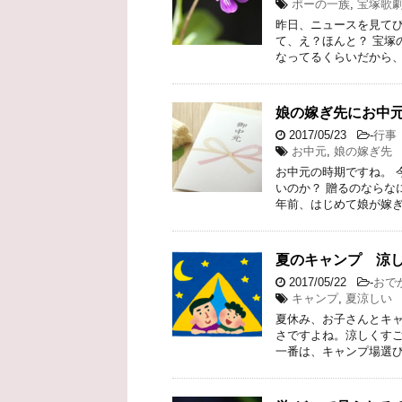
ポーの一族
,
宝塚歌
昨日、ニュースを見てび
て、え？ほんと？ 宝塚
なってるくらいだから、
娘の嫁ぎ先にお中
2017/05/23
-
行事
お中元
,
娘の嫁ぎ先
お中元の時期ですね。 
いのか？ 贈るのならな
年前、はじめて娘が嫁ぎ
夏のキャンプ 涼
2017/05/22
-
おで
キャンプ
,
夏涼しい
夏休み、お子さんとキャ
さですよね。涼しくすご
一番は、キャンプ場選び