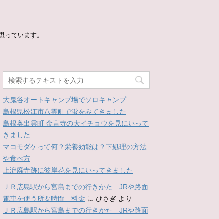
思っています。
大鬼谷オートキャンプ場でソロキャンプ
島根県松江市八雲町で蛍をみてきました
島根奥出雲町 金言寺の大イチョウを見にいって
きました
マコモダケって何？栄養効能は？下処理の方法
や食べ方
上淀廃寺跡に彼岸花を見にいってきました
ＪＲ広島駅から宮島までの行きかた JRや路面
電車を使う所要時間 料金
に
ひさぎ
より
ＪＲ広島駅から宮島までの行きかた JRや路面