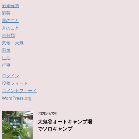
冠婚葬祭
園芸
星のこと
月のこと
未分類
気候 天気
温泉
生活
行事
ログイン
投稿フィード
コメントフィード
WordPress.org
2020/07/29
大鬼谷オートキャンプ場
でソロキャンプ