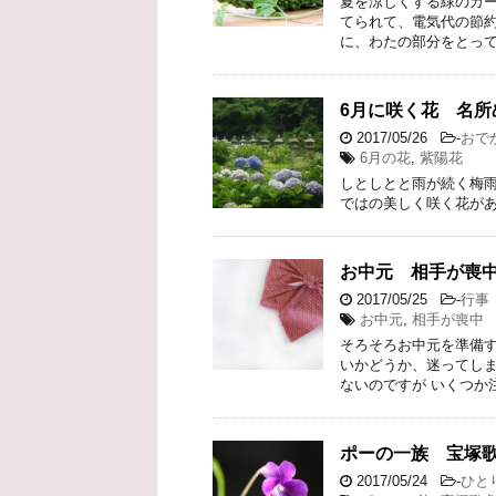
夏を涼しくする緑のカー
てられて、電気代の節約
に、わたの部分をとって
6月に咲く花 名
2017/05/26
-
おで
6月の花
,
紫陽花
しとしとと雨が続く梅雨
ではの美しく咲く花があ
お中元 相手が喪
2017/05/25
-
行事
お中元
,
相手が喪中
そろそろお中元を準備す
いかどうか、迷ってしま
ないのですが いくつか
ポーの一族 宝塚
2017/05/24
-
ひと