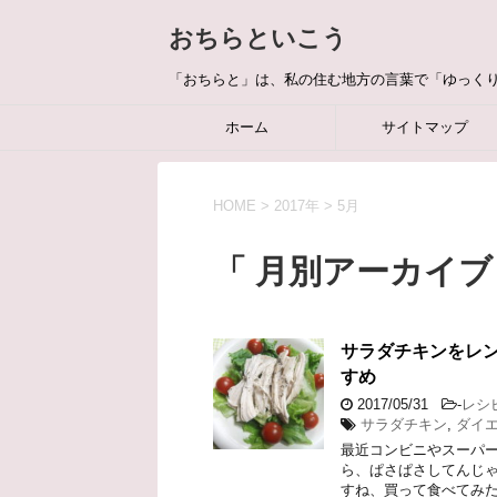
おちらといこう
「おちらと」は、私の住む地方の言葉で「ゆっく
ホーム
サイトマップ
HOME
>
2017年
>
5月
「 月別アーカイブ：
サラダチキンをレン
すめ
2017/05/31
-
レシ
サラダチキン
,
ダイ
最近コンビニやスーパー
ら、ぱさぱさしてんじゃ
すね、買って食べてみた