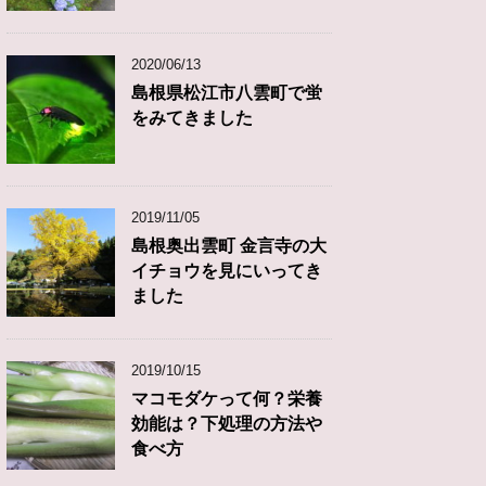
2020/06/13
島根県松江市八雲町で蛍
をみてきました
2019/11/05
島根奥出雲町 金言寺の大
イチョウを見にいってき
ました
2019/10/15
マコモダケって何？栄養
効能は？下処理の方法や
食べ方