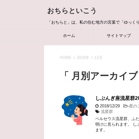
おちらといこう
「おちらと」は、私の住む地方の言葉で「ゆっく
ホーム
サイトマップ
HOME
>
2018年
>
12月
「 月別アーカイブ：
しぶんぎ座流星群2
2018/12/29
-
星の
流星群
ペルセウス流星群、ふた
明けに見られます。 し
ます。