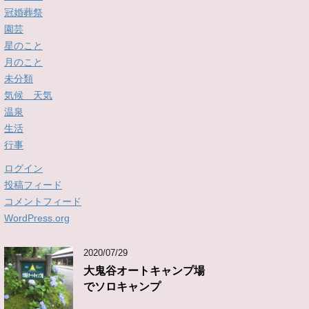
冠婚葬祭
園芸
星のこと
月のこと
未分類
気候 天気
温泉
生活
行事
ログイン
投稿フィード
コメントフィード
WordPress.org
2020/07/29
大鬼谷オートキャンプ場
でソロキャンプ