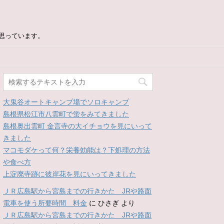
思っています。
大鬼谷オートキャンプ場でソロキャンプ
島根県松江市八雲町で蛍をみてきました
島根奥出雲町 金言寺の大イチョウを見にいって
きました
マコモダケって何？栄養効能は？下処理の方法
や食べ方
上淀廃寺跡に彼岸花を見にいってきました
ＪＲ広島駅から宮島までの行きかた JRや路面
電車を使う所要時間 料金
に
ひさぎ
より
ＪＲ広島駅から宮島までの行きかた JRや路面