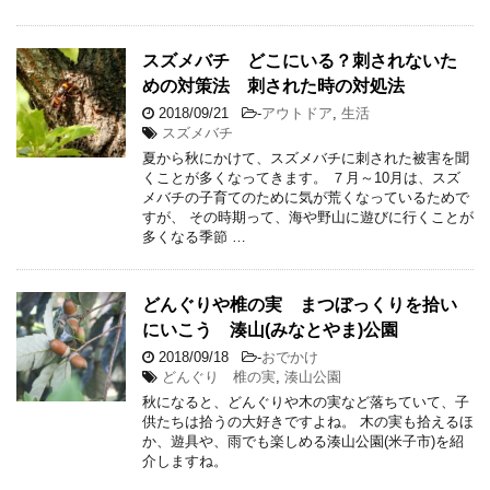
スズメバチ どこにいる？刺されないた
めの対策法 刺された時の対処法
2018/09/21
-
アウトドア
,
生活
スズメバチ
夏から秋にかけて、スズメバチに刺された被害を聞
くことが多くなってきます。 ７月～10月は、スズ
メバチの子育てのために気が荒くなっているためで
すが、 その時期って、海や野山に遊びに行くことが
多くなる季節 …
どんぐりや椎の実 まつぼっくりを拾い
にいこう 湊山(みなとやま)公園
2018/09/18
-
おでかけ
どんぐり 椎の実
,
湊山公園
秋になると、どんぐりや木の実など落ちていて、子
供たちは拾うの大好きですよね。 木の実も拾えるほ
か、遊具や、雨でも楽しめる湊山公園(米子市)を紹
介しますね。