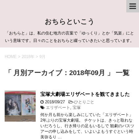
おちらといこう
「おちらと」は、私の住む地方の言葉で「ゆっくり」とか「気楽」にと
いう意味です。日々のことをおちらと綴っていきたいと思っています。
HOME
>
2018年
>
9月
「 月別アーカイブ：2018年09月 」 一覧
宝塚大劇場エリザベートを観てきました
2018/09/27
-
ひとりごと
エリザベート
,
宝塚
何か月も前から楽しみにしていた「エリザベート」
2年ぶりの宝塚大劇場。 チケットは、きっと取れな
いだろうし、行き帰りの足もいるしで 観劇のバスツ
アーの申し込みをして、いよいよもうすぐという時
美弥るり …