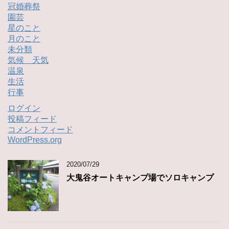
冠婚葬祭
園芸
星のこと
月のこと
未分類
気候 天気
温泉
生活
行事
ログイン
投稿フィード
コメントフィード
WordPress.org
2020/07/29
大鬼谷オートキャンプ場でソロキャンプ