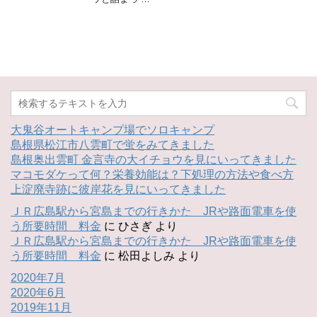
大鬼谷オートキャンプ場でソロキャンプ
島根県松江市八雲町で蛍をみてきました
島根奥出雲町 金言寺の大イチョウを見にいってきました
マコモダケって何？栄養効能は？下処理の方法や食べ方
上淀廃寺跡に彼岸花を見にいってきました
ＪＲ広島駅から宮島までの行きかた JRや路面電車を使
う所要時間 料金
に
ひさぎ
より
ＪＲ広島駅から宮島までの行きかた JRや路面電車を使
う所要時間 料金
に
松田よしみ
より
2020年7月
2020年6月
2019年11月