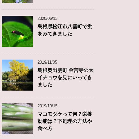
2020/06/13
島根県松江市八雲町で蛍
をみてきました
2019/11/05
島根奥出雲町 金言寺の大
イチョウを見にいってき
ました
2019/10/15
マコモダケって何？栄養
効能は？下処理の方法や
食べ方