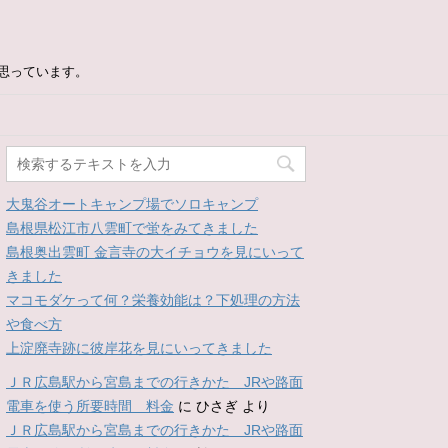
思っています。
大鬼谷オートキャンプ場でソロキャンプ
島根県松江市八雲町で蛍をみてきました
島根奥出雲町 金言寺の大イチョウを見にいって
きました
マコモダケって何？栄養効能は？下処理の方法
や食べ方
上淀廃寺跡に彼岸花を見にいってきました
ＪＲ広島駅から宮島までの行きかた JRや路面
電車を使う所要時間 料金
に
ひさぎ
より
ＪＲ広島駅から宮島までの行きかた JRや路面