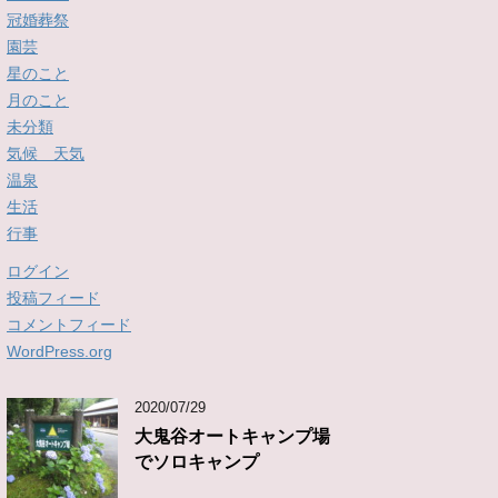
冠婚葬祭
園芸
星のこと
月のこと
未分類
気候 天気
温泉
生活
行事
ログイン
投稿フィード
コメントフィード
WordPress.org
2020/07/29
大鬼谷オートキャンプ場
でソロキャンプ