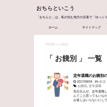
おちらといこう
「おちらと」は、私の住む地方の言葉で「ゆっく
ホーム
サイトマップ
HOME
>
お餞別
「 お餞別 」 一覧
定年退職のお餞別
2017/09/04
-
生活
お餞別
,
定年退職
先日主人が、定年退職し
んてこと思ってもいなか
お返しはいらないにして