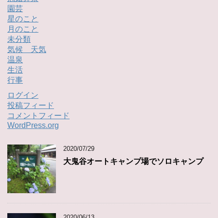
園芸
星のこと
月のこと
未分類
気候 天気
温泉
生活
行事
ログイン
投稿フィード
コメントフィード
WordPress.org
2020/07/29
大鬼谷オートキャンプ場でソロキャンプ
2020/06/13