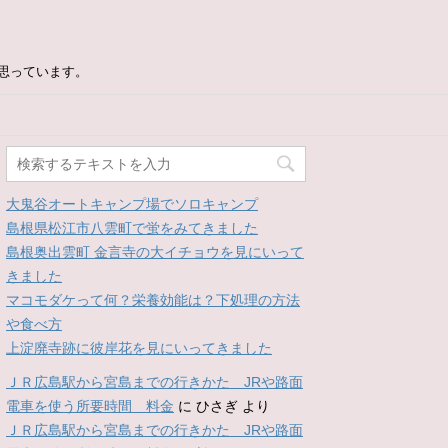
思っています。
大鬼谷オートキャンプ場でソロキャンプ
島根県松江市八雲町で蛍をみてきました
島根奥出雲町 金言寺の大イチョウを見にいって
きました
マコモダケって何？栄養効能は？下処理の方法
や食べ方
上淀廃寺跡に彼岸花を見にいってきました
ＪＲ広島駅から宮島までの行きかた JRや路面
電車を使う所要時間 料金
に
ひさぎ
より
ＪＲ広島駅から宮島までの行きかた JRや路面