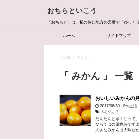
おちらといこう
「おちらと」は、私の住む地方の言葉で「ゆっく
ホーム
サイトマップ
HOME
>
みかん
「 みかん 」 一覧
おいしいみかんの
2017/08/30
-
生活
みかん
,
冬
だんだんと寒くなって、
ならではの風物詩ですよ
大きなみかんは大味だか