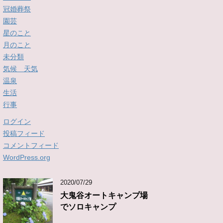
冠婚葬祭
園芸
星のこと
月のこと
未分類
気候 天気
温泉
生活
行事
ログイン
投稿フィード
コメントフィード
WordPress.org
2020/07/29
大鬼谷オートキャンプ場
でソロキャンプ