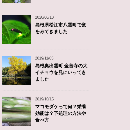
2020/06/13
島根県松江市八雲町で蛍
をみてきました
2019/11/05
島根奥出雲町 金言寺の大
イチョウを見にいってき
ました
2019/10/15
マコモダケって何？栄養
効能は？下処理の方法や
食べ方