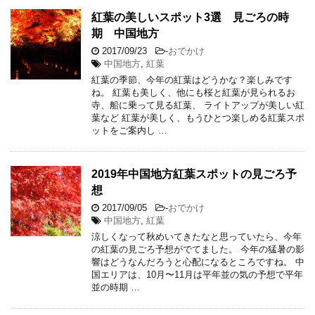
紅葉の美しいスポット3選 見ごろの時
期 中国地方
2017/09/23
-
おでかけ
中国地方
,
紅葉
紅葉の季節、今年の紅葉はどうかな？楽しみです
ね。 紅葉も美しく、他にも桜と紅葉が見られるお
寺、船に乗って見る紅葉、 ライトアップが美しい紅
葉など 紅葉が美しく、もうひとつ楽しめる紅葉スポ
ットをご案内し …
2019年中国地方紅葉スポットの見ごろ予
想
2017/09/05
-
おでかけ
中国地方
,
紅葉
涼しくなって秋めいてきたなと思っていたら、今年
の紅葉の見ごろ予想がでてました。 今年の猛暑の影
響はどうなんだろうと心配になるところですね。 中
国エリアは、10月〜11月は平年並の気の予想で平年
並の時期 …