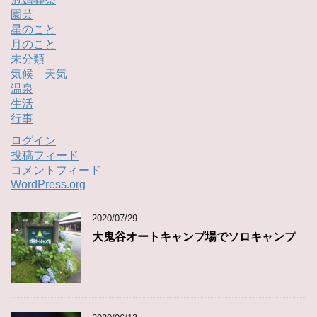
園芸
星のこと
月のこと
未分類
気候 天気
温泉
生活
行事
ログイン
投稿フィード
コメントフィード
WordPress.org
2020/07/29
大鬼谷オートキャンプ場でソロキャンプ