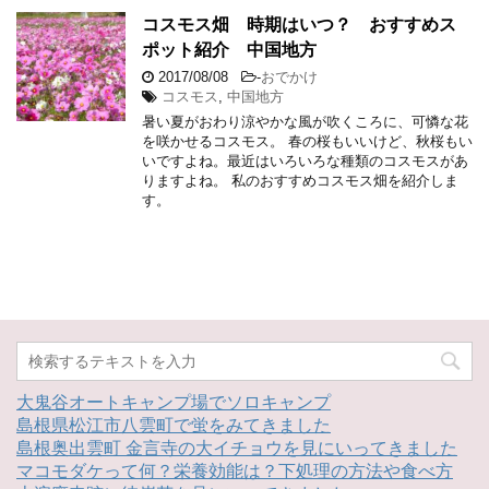
コスモス畑 時期はいつ？ おすすめス
ポット紹介 中国地方
2017/08/08
-
おでかけ
コスモス
,
中国地方
暑い夏がおわり涼やかな風が吹くころに、可憐な花
を咲かせるコスモス。 春の桜もいいけど、秋桜もい
いですよね。最近はいろいろな種類のコスモスがあ
りますよね。 私のおすすめコスモス畑を紹介しま
す。
大鬼谷オートキャンプ場でソロキャンプ
島根県松江市八雲町で蛍をみてきました
島根奥出雲町 金言寺の大イチョウを見にいってきました
マコモダケって何？栄養効能は？下処理の方法や食べ方