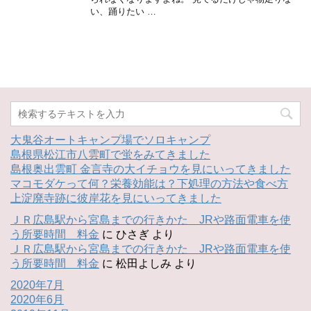
い、踊りたい …
大鬼谷オートキャンプ場でソロキャンプ
島根県松江市八雲町で蛍をみてきました
島根奥出雲町 金言寺の大イチョウを見にいってきました
マコモダケって何？栄養効能は？下処理の方法や食べ方
上淀廃寺跡に彼岸花を見にいってきました
ＪＲ広島駅から宮島までの行きかた JRや路面電車を使
う所要時間 料金
に
ひさぎ
より
ＪＲ広島駅から宮島までの行きかた JRや路面電車を使
う所要時間 料金
に
松田よしみ
より
2020年7月
2020年6月