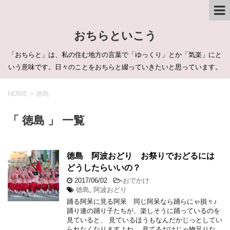
おちらといこう
「おちらと」は、私の住む地方の言葉で「ゆっくり」とか「気楽」にと
いう意味です。日々のことをおちらと綴っていきたいと思っています。
HOME
>
徳島
「 徳島 」 一覧
徳島 阿波おどり お祭りでおどるには
どうしたらいいの？
2017/06/02
-
おでかけ
徳島
,
阿波おどり
踊る阿呆に見る阿呆 同じ阿呆なら踊らにゃ損々♪
踊り連の踊り子たちが、楽しそうに踊っているのを
見ていると、 見ているほうもなんだかじっとしてい
られなくなりますよね。 見てるだけじゃ物足りな