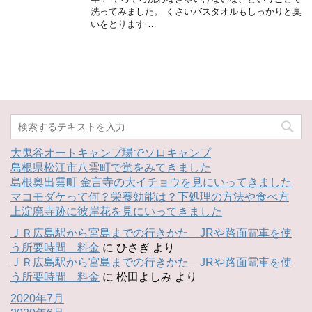
洗ってみました。 くさいバスタオルもしっかりと臭
いをとります …
大鬼谷オートキャンプ場でソロキャンプ
島根県松江市八雲町で蛍をみてきました
島根奥出雲町 金言寺の大イチョウを見にいってきました
マコモダケって何？栄養効能は？下処理の方法や食べ方
上淀廃寺跡に彼岸花を見にいってきました
ＪＲ広島駅から宮島までの行きかた JRや路面電車を使
う所要時間 料金
に
ひさぎ
より
ＪＲ広島駅から宮島までの行きかた JRや路面電車を使
う所要時間 料金
に
松田よしみ
より
2020年7月