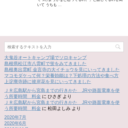
いて うちも …
大鬼谷オートキャンプ場でソロキャンプ
島根県松江市八雲町で蛍をみてきました
島根奥出雲町 金言寺の大イチョウを見にいってきました
マコモダケって何？栄養効能は？下処理の方法や食べ方
上淀廃寺跡に彼岸花を見にいってきました
ＪＲ広島駅から宮島までの行きかた JRや路面電車を使
う所要時間 料金
に
ひさぎ
より
ＪＲ広島駅から宮島までの行きかた JRや路面電車を使
う所要時間 料金
に
松田よしみ
より
2020年7月
2020年6月