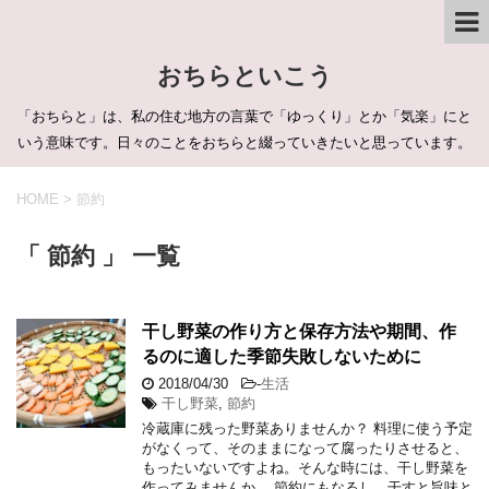
おちらといこう
「おちらと」は、私の住む地方の言葉で「ゆっくり」とか「気楽」にと
いう意味です。日々のことをおちらと綴っていきたいと思っています。
HOME
>
節約
「 節約 」 一覧
干し野菜の作り方と保存方法や期間、作
るのに適した季節失敗しないために
2018/04/30
-
生活
干し野菜
,
節約
冷蔵庫に残った野菜ありませんか？ 料理に使う予定
がなくって、そのままになって腐ったりさせると、
もったいないですよね。そんな時には、干し野菜を
作ってみませんか。 節約にもなるし、干すと旨味と