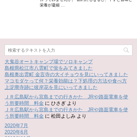
栄養が凝縮 …
大鬼谷オートキャンプ場でソロキャンプ
島根県松江市八雲町で蛍をみてきました
島根奥出雲町 金言寺の大イチョウを見にいってきました
マコモダケって何？栄養効能は？下処理の方法や食べ方
上淀廃寺跡に彼岸花を見にいってきました
ＪＲ広島駅から宮島までの行きかた JRや路面電車を使
う所要時間 料金
に
ひさぎ
より
ＪＲ広島駅から宮島までの行きかた JRや路面電車を使
う所要時間 料金
に
松田よしみ
より
2020年7月
2020年6月