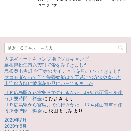
ューはいか …
大鬼谷オートキャンプ場でソロキャンプ
島根県松江市八雲町で蛍をみてきました
島根奥出雲町 金言寺の大イチョウを見にいってきました
マコモダケって何？栄養効能は？下処理の方法や食べ方
上淀廃寺跡に彼岸花を見にいってきました
ＪＲ広島駅から宮島までの行きかた JRや路面電車を使
う所要時間 料金
に
ひさぎ
より
ＪＲ広島駅から宮島までの行きかた JRや路面電車を使
う所要時間 料金
に
松田よしみ
より
2020年7月
2020年6月