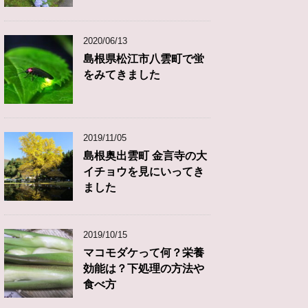
2020/06/13
島根県松江市八雲町で蛍
をみてきました
2019/11/05
島根奥出雲町 金言寺の大
イチョウを見にいってき
ました
2019/10/15
マコモダケって何？栄養
効能は？下処理の方法や
食べ方