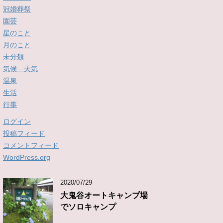
冠婚葬祭
園芸
星のこと
月のこと
未分類
気候 天気
温泉
生活
行事
ログイン
投稿フィード
コメントフィード
WordPress.org
2020/07/29
大鬼谷オートキャンプ場
でソロキャンプ