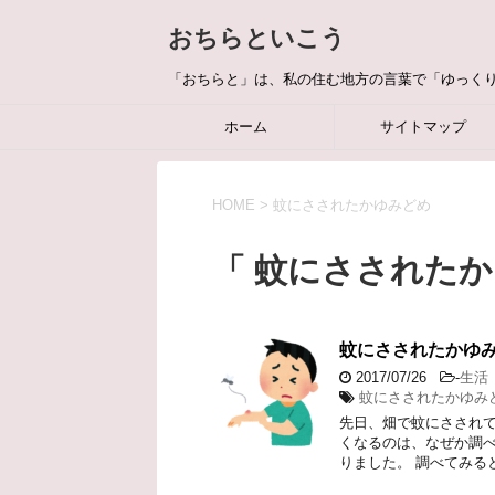
おちらといこう
「おちらと」は、私の住む地方の言葉で「ゆっく
ホーム
サイトマップ
HOME
>
蚊にさされたかゆみどめ
「 蚊にさされたか
蚊にさされたかゆ
2017/07/26
-
生活
蚊にさされたかゆみ
先日、畑で蚊にさされて
くなるのは、なぜか調べ
りました。 調べてみる