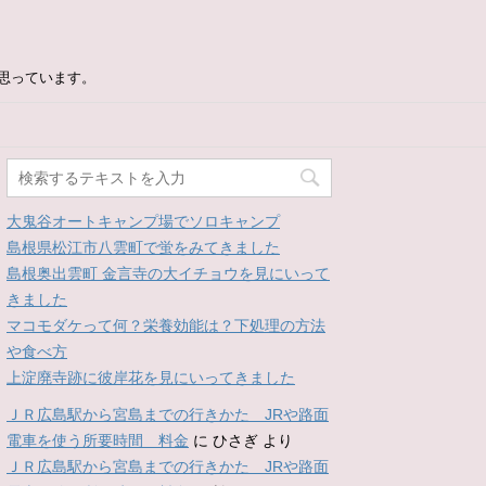
思っています。
大鬼谷オートキャンプ場でソロキャンプ
島根県松江市八雲町で蛍をみてきました
島根奥出雲町 金言寺の大イチョウを見にいって
きました
マコモダケって何？栄養効能は？下処理の方法
や食べ方
上淀廃寺跡に彼岸花を見にいってきました
ＪＲ広島駅から宮島までの行きかた JRや路面
電車を使う所要時間 料金
に
ひさぎ
より
ＪＲ広島駅から宮島までの行きかた JRや路面