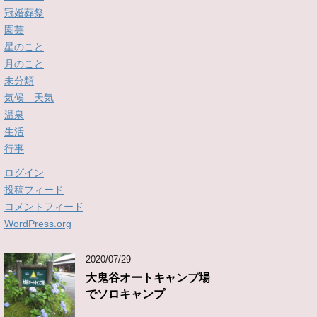
冠婚葬祭
園芸
星のこと
月のこと
未分類
気候 天気
温泉
生活
行事
ログイン
投稿フィード
コメントフィード
WordPress.org
2020/07/29
大鬼谷オートキャンプ場
でソロキャンプ