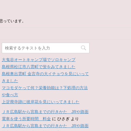
思っています。
大鬼谷オートキャンプ場でソロキャンプ
島根県松江市八雲町で蛍をみてきました
島根奥出雲町 金言寺の大イチョウを見にいって
きました
マコモダケって何？栄養効能は？下処理の方法
や食べ方
上淀廃寺跡に彼岸花を見にいってきました
ＪＲ広島駅から宮島までの行きかた JRや路面
電車を使う所要時間 料金
に
ひさぎ
より
ＪＲ広島駅から宮島までの行きかた JRや路面