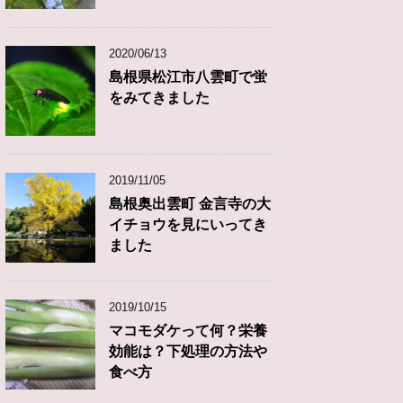
2020/06/13
島根県松江市八雲町で蛍
をみてきました
2019/11/05
島根奥出雲町 金言寺の大
イチョウを見にいってき
ました
2019/10/15
マコモダケって何？栄養
効能は？下処理の方法や
食べ方