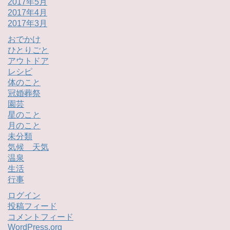
2017年5月
2017年4月
2017年3月
おでかけ
ひとりごと
アウトドア
レシピ
体のこと
冠婚葬祭
園芸
星のこと
月のこと
未分類
気候 天気
温泉
生活
行事
ログイン
投稿フィード
コメントフィード
WordPress.org