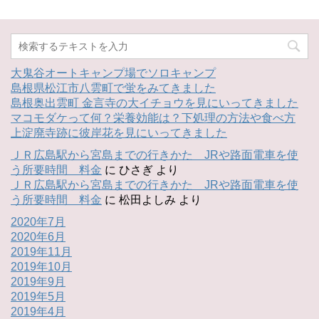
大鬼谷オートキャンプ場でソロキャンプ
島根県松江市八雲町で蛍をみてきました
島根奥出雲町 金言寺の大イチョウを見にいってきました
マコモダケって何？栄養効能は？下処理の方法や食べ方
上淀廃寺跡に彼岸花を見にいってきました
ＪＲ広島駅から宮島までの行きかた JRや路面電車を使
う所要時間 料金
に
ひさぎ
より
ＪＲ広島駅から宮島までの行きかた JRや路面電車を使
う所要時間 料金
に
松田よしみ
より
2020年7月
2020年6月
2019年11月
2019年10月
2019年9月
2019年5月
2019年4月