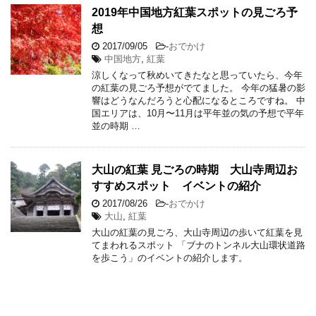
2019年中国地方紅葉スポットの見ごろ予
想
2017/09/05
-
おでかけ
中国地方
,
紅葉
涼しくなって秋めいてきたなと思っていたら、今年
の紅葉の見ごろ予想がでてました。 今年の猛暑の影
響はどうなんだろうと心配になるところですね。 中
国エリアは、10月〜11月は平年並の気の予想で平年
並の時期 …
大山の紅葉 見ごろの時期 大山寺周辺お
すすめスポット イベントの紹介
2017/08/26
-
おでかけ
大山
,
紅葉
大山の紅葉の見ごろ、大山寺周辺の歩いて紅葉を見
てまわれるスポット 「ブナのトンネル大山環状道路
を歩こう」のイベントの紹介します。