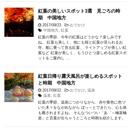
紅葉の美しいスポット3選 見ごろの時
期 中国地方
2017/09/23
-
おでかけ
中国地方
,
紅葉
紅葉の季節、今年の紅葉はどうかな？楽しみです
ね。 紅葉も美しく、他にも桜と紅葉が見られるお
寺、船に乗って見る紅葉、 ライトアップが美しい紅
葉など 紅葉が美しく、もうひとつ楽しめる紅葉スポ
ットをご案内し …
紅葉日帰り露天風呂が楽しめるスポット
と時期 中国地方
2017/09/22
-
おでかけ
,
温泉
温泉
,
紅葉
紅葉の季節、温泉につかりながら、赤や黄色に色づ
いた木々をながめながら ぼっ～とできたら、心も体
も癒されますよね。 そんなついつい「あ゛～極楽極
楽」と言葉が出ちゃうところと時期を紹介します。