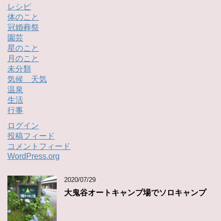
レシピ
体のこと
冠婚葬祭
園芸
星のこと
月のこと
未分類
気候 天気
温泉
生活
行事
ログイン
投稿フィード
コメントフィード
WordPress.org
2020/07/29
大鬼谷オートキャンプ場でソロキャンプ