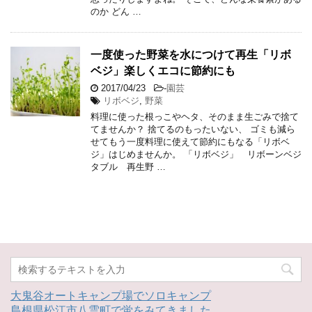
のか どん …
一度使った野菜を水につけて再生「リボ
ベジ」楽しくエコに節約にも
2017/04/23
-
園芸
リボベジ
,
野菜
料理に使った根っこやヘタ、そのまま生ごみで捨て
てませんか？ 捨てるのもったいない、 ゴミも減ら
せてもう一度料理に使えて節約にもなる「リボベ
ジ」はじめませんか。 「リボベジ」 リボーンベジ
タブル 再生野 …
大鬼谷オートキャンプ場でソロキャンプ
島根県松江市八雲町で蛍をみてきました