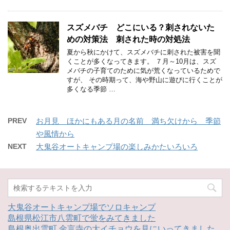
スズメバチ どこにいる？刺されないた
めの対策法 刺された時の対処法
夏から秋にかけて、スズメバチに刺された被害を聞
くことが多くなってきます。 ７月～10月は、スズ
メバチの子育てのために気が荒くなっているためで
すが、 その時期って、海や野山に遊びに行くことが
多くなる季節 …
PREV
お月見 ほかにもある月の名前 満ち欠けから 季節
や風情から
NEXT
大鬼谷オートキャンプ場の楽しみかたいろいろ
大鬼谷オートキャンプ場でソロキャンプ
島根県松江市八雲町で蛍をみてきました
島根奥出雲町 金言寺の大イチョウを見にいってきました