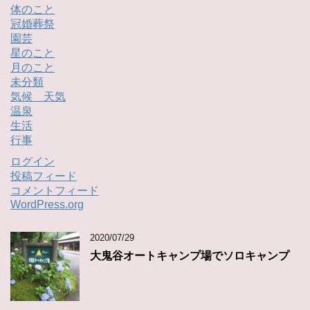
体のこと
冠婚葬祭
園芸
星のこと
月のこと
未分類
気候 天気
温泉
生活
行事
ログイン
投稿フィード
コメントフィード
WordPress.org
2020/07/29
大鬼谷オートキャンプ場でソロキャンプ