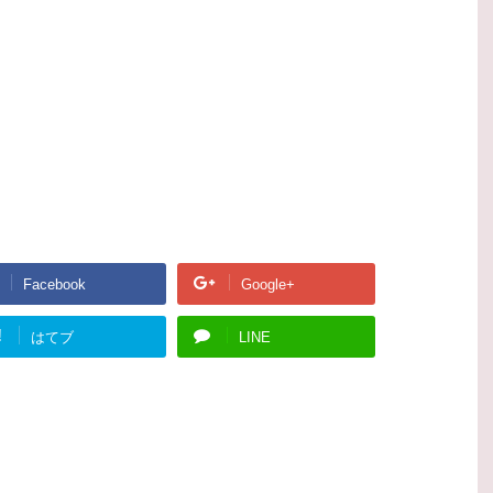
Facebook
Google+
!
はてブ
LINE