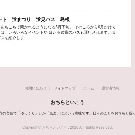
ベント 蛍まつり 蛍見バス 島根
あちこちで聞かれるようになる5月下旬。 そのころから6月かけて
は、いろいろなイベントや ほたる鑑賞のバスも運行されます。ほ
スを紹介しま …
お問い合わせ
サイトマップ
ホーム
運営者情報
おちらといこう
方の言葉で「ゆっくり」とか「気楽」にという意味です。日々のことをおちらと綴
Copyright© おちらといこう , 2026 All Rights Reserved.