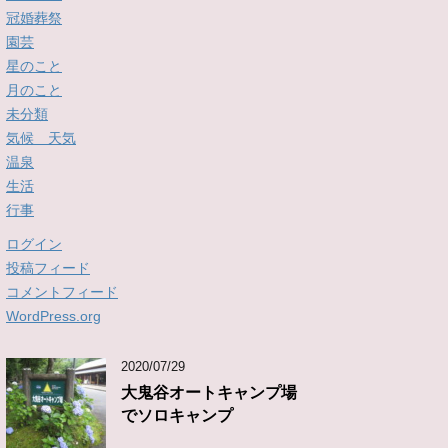
冠婚葬祭
園芸
星のこと
月のこと
未分類
気候 天気
温泉
生活
行事
ログイン
投稿フィード
コメントフィード
WordPress.org
2020/07/29
大鬼谷オートキャンプ場
でソロキャンプ