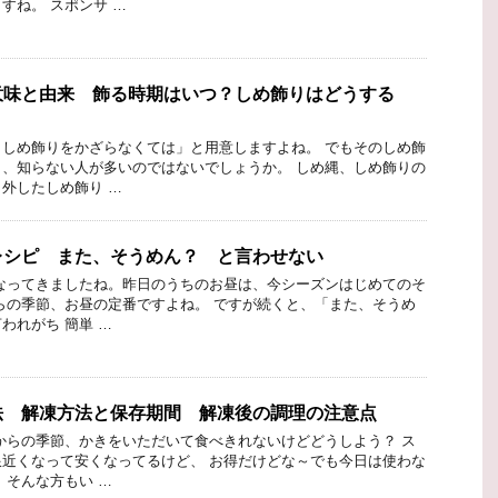
すね。 スポンサ …
意味と由来 飾る時期はいつ？しめ飾りはどうする
しめ飾りをかざらなくては」と用意しますよね。 でもそのしめ飾
、知らない人が多いのではないでしょうか。 しめ縄、しめ飾りの
外したしめ飾り …
レシピ また、そうめん？ と言わせない
なってきましたね。昨日のうちのお昼は、今シーズンはじめてのそ
らの季節、お昼の定番ですよね。 ですが続くと、「また、そうめ
われがち 簡単 …
法 解凍方法と保存期間 解凍後の調理の注意点
からの季節、かきをいただいて食べきれないけどどうしよう？ ス
近くなって安くなってるけど、 お得だけどな～でも今日は使わな
 そんな方もい …