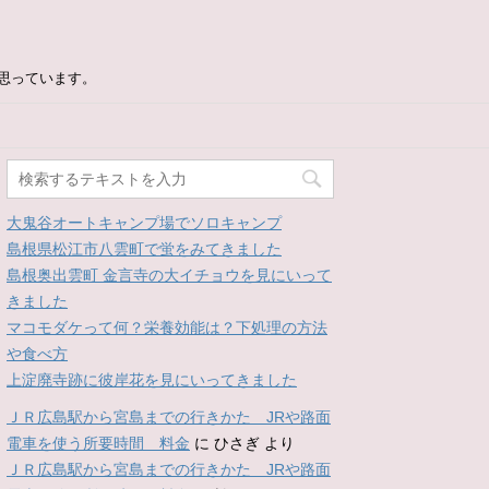
思っています。
大鬼谷オートキャンプ場でソロキャンプ
島根県松江市八雲町で蛍をみてきました
島根奥出雲町 金言寺の大イチョウを見にいって
きました
マコモダケって何？栄養効能は？下処理の方法
や食べ方
上淀廃寺跡に彼岸花を見にいってきました
ＪＲ広島駅から宮島までの行きかた JRや路面
電車を使う所要時間 料金
に
ひさぎ
より
ＪＲ広島駅から宮島までの行きかた JRや路面