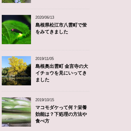
2020/06/13
島根県松江市八雲町で蛍
をみてきました
2019/11/05
島根奥出雲町 金言寺の大
イチョウを見にいってき
ました
2019/10/15
マコモダケって何？栄養
効能は？下処理の方法や
食べ方