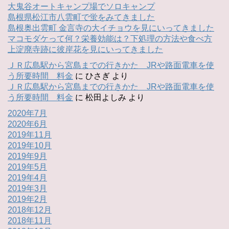
大鬼谷オートキャンプ場でソロキャンプ
島根県松江市八雲町で蛍をみてきました
島根奥出雲町 金言寺の大イチョウを見にいってきました
マコモダケって何？栄養効能は？下処理の方法や食べ方
上淀廃寺跡に彼岸花を見にいってきました
ＪＲ広島駅から宮島までの行きかた JRや路面電車を使
う所要時間 料金
に
ひさぎ
より
ＪＲ広島駅から宮島までの行きかた JRや路面電車を使
う所要時間 料金
に
松田よしみ
より
2020年7月
2020年6月
2019年11月
2019年10月
2019年9月
2019年5月
2019年4月
2019年3月
2019年2月
2018年12月
2018年11月