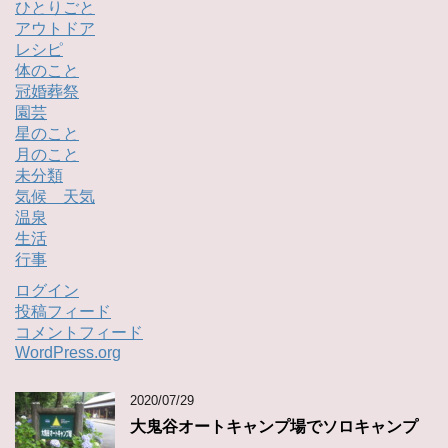
ひとりごと
アウトドア
レシピ
体のこと
冠婚葬祭
園芸
星のこと
月のこと
未分類
気候 天気
温泉
生活
行事
ログイン
投稿フィード
コメントフィード
WordPress.org
2020/07/29
大鬼谷オートキャンプ場でソロキャンプ