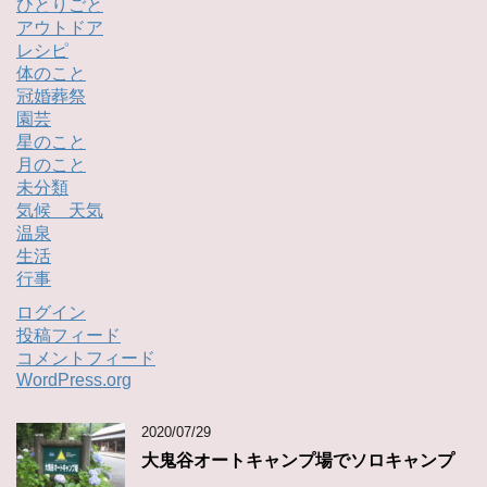
ひとりごと
アウトドア
レシピ
体のこと
冠婚葬祭
園芸
星のこと
月のこと
未分類
気候 天気
温泉
生活
行事
ログイン
投稿フィード
コメントフィード
WordPress.org
2020/07/29
大鬼谷オートキャンプ場でソロキャンプ