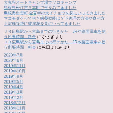
大鬼谷オートキャンプ場でソロキャンプ
島根県松江市八雲町で蛍をみてきました
島根奥出雲町 金言寺の大イチョウを見にいってきました
マコモダケって何？栄養効能は？下処理の方法や食べ方
上淀廃寺跡に彼岸花を見にいってきました
ＪＲ広島駅から宮島までの行きかた JRや路面電車を使
う所要時間 料金
に
ひさぎ
より
ＪＲ広島駅から宮島までの行きかた JRや路面電車を使
う所要時間 料金
に
松田よしみ
より
2020年7月
2020年6月
2019年11月
2019年10月
2019年9月
2019年5月
2019年4月
2019年3月
2019年2月
2018年12月
2018年11月