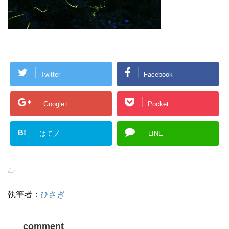
Twitter
Facebook
Google+
Pocket
B!
はてブ
LINE
-
執筆者：
ひさぎ
comment