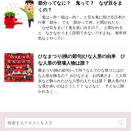
節分ってなに？ 鬼って？ なぜ豆をま
くの？
「鬼は～外！福は～内！」と豆を鬼に投げる日本の
行事「節分」 でも「節分って何」と聞かれたり、
「なぜ豆をまいて鬼を追い出すの？」 と聞かれる
と、なかなかうまく説明できないですよね。 毎年何
気なくやってい …
ひなまつり(桃の節句)ひな人形の由来 ひ
な人形の登場人物は誰？
雛まつり(桃の節句)って何？なんでひな祭りにはひ
な人形を飾るの？ おひなさま、お内裏さま、三人官
女など飾られたひな人形の人たちは誰？ 雛人形のひ
な壇が赤いのはどうして？ などなど、 子どもに聞
かれるこ …