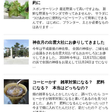
約に
スポンサーリンク 最近野菜って高いですよね。 新
鮮な野菜をベランダで作ってみませんか。 サラダに
つけあわせに便利なベビーリーフって簡単にできる
んです。 はじめに、プランター、土とか必要なもの
はあります …
神在月の出雲大社にお参りしてきました
今年は平成最後の神在祭。 全国の神様が、ご縁を結
ぶ会議をされる出雲大社(いずもおおやしろ)にお参
りしてきました。 2018年今年は、11月17日に稲佐
の浜で全国の神様をお迎えして11月24日までになり
…
コーヒーかす 雑草対策になる？ 肥料
になる？ 本当はどっちなの？
畑の雑草をなんとかしたいなと、調べていたら コー
ヒーかすが雑草対策になると書いてあるのを見つけ
ました。 あれ？ 肥料になるんじゃなかったっけ？
今まで畑に入れてたんだけど、逆だったの？ どっち