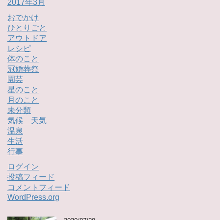
2017年3月
おでかけ
ひとりごと
アウトドア
レシピ
体のこと
冠婚葬祭
園芸
星のこと
月のこと
未分類
気候 天気
温泉
生活
行事
ログイン
投稿フィード
コメントフィード
WordPress.org