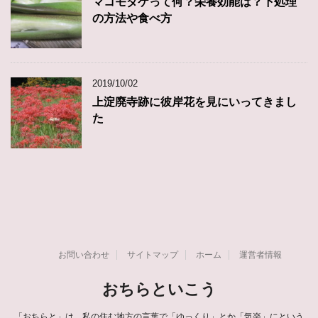
マコモダケって何？栄養効能は？下処理
の方法や食べ方
2019/10/02
上淀廃寺跡に彼岸花を見にいってきまし
た
お問い合わせ
サイトマップ
ホーム
運営者情報
おちらといこう
「おちらと」は、私の住む地方の言葉で「ゆっくり」とか「気楽」にという