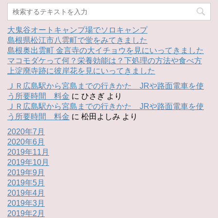
大鬼谷オートキャンプ場でソロキャンプ
島根県松江市八雲町で蛍をみてきました
島根奥出雲町 金言寺の大イチョウを見にいってきました
マコモダケって何？栄養効能は？下処理の方法や食べ方
上淀廃寺跡に彼岸花を見にいってきました
ＪＲ広島駅から宮島までの行きかた JRや路面電車を使
う所要時間 料金
に
ひさぎ
より
ＪＲ広島駅から宮島までの行きかた JRや路面電車を使
う所要時間 料金
に
松田よしみ
より
2020年7月
2020年6月
2019年11月
2019年10月
2019年9月
2019年5月
2019年4月
2019年3月
2019年2月