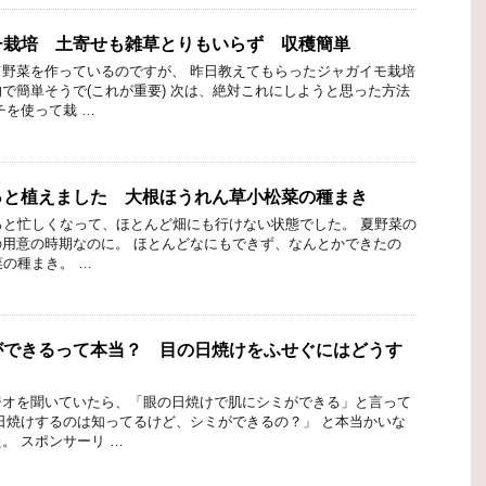
チ栽培 土寄せも雑草とりもいらず 収穫簡単
野菜を作っているのですが、 昨日教えてもらったジャガイモ栽培
で簡単そうで(これが重要) 次は、絶対これにしようと思った方法
チを使って栽 …
っと植えました 大根ほうれん草小松菜の種まき
ろと忙しくなって、ほとんど畑にも行けない状態でした。 夏野菜の
用意の時期なのに。 ほとんどなにもできず、なんとかできたの
菜の種まき。 …
ができるって本当？ 目の日焼けをふせぐにはどうす
ジオを聞いていたら、「眼の日焼けで肌にシミができる」と言って
日焼けするのは知ってるけど、シミができるの？」 と本当かいな
。 スポンサーリ …