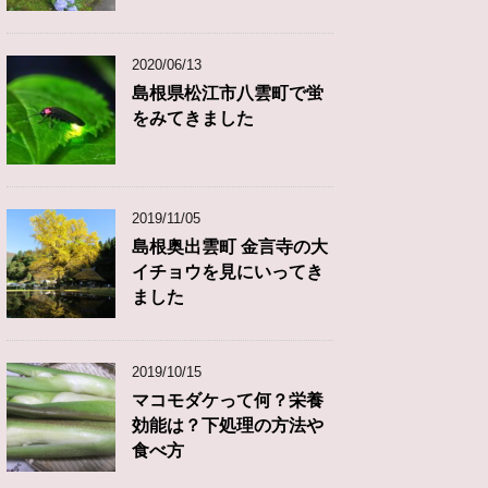
2020/06/13
島根県松江市八雲町で蛍
をみてきました
2019/11/05
島根奥出雲町 金言寺の大
イチョウを見にいってき
ました
2019/10/15
マコモダケって何？栄養
効能は？下処理の方法や
食べ方