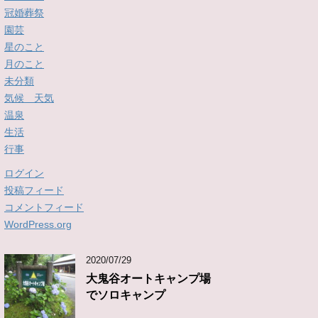
冠婚葬祭
園芸
星のこと
月のこと
未分類
気候 天気
温泉
生活
行事
ログイン
投稿フィード
コメントフィード
WordPress.org
2020/07/29
大鬼谷オートキャンプ場
でソロキャンプ