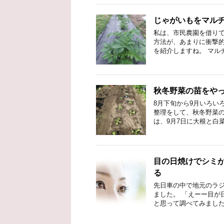
じゃがいもをマル
私は、市民農園を借りて
方法が、あまりに衝撃的
を紹介しますね。 マル
秋冬野菜の苗をや
8月下旬から9月いろい
整理をして、秋冬野菜の
は、9月7日に大根と白
目の日焼けでシミ
る
先日車の中で地元のラ
ました。 「えーー目が
と思って調べてみました