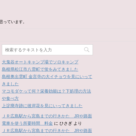
思っています。
大鬼谷オートキャンプ場でソロキャンプ
島根県松江市八雲町で蛍をみてきました
島根奥出雲町 金言寺の大イチョウを見にいって
きました
マコモダケって何？栄養効能は？下処理の方法
や食べ方
上淀廃寺跡に彼岸花を見にいってきました
ＪＲ広島駅から宮島までの行きかた JRや路面
電車を使う所要時間 料金
に
ひさぎ
より
ＪＲ広島駅から宮島までの行きかた JRや路面