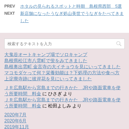
PREV
ホタルの見られるスポットと時期 島根県西部 5選
NEXT
新店舗になったうなぎ処山美世でうなぎをたべてきま
した
大鬼谷オートキャンプ場でソロキャンプ
島根県松江市八雲町で蛍をみてきました
島根奥出雲町 金言寺の大イチョウを見にいってきました
マコモダケって何？栄養効能は？下処理の方法や食べ方
上淀廃寺跡に彼岸花を見にいってきました
ＪＲ広島駅から宮島までの行きかた JRや路面電車を使
う所要時間 料金
に
ひさぎ
より
ＪＲ広島駅から宮島までの行きかた JRや路面電車を使
う所要時間 料金
に
松田よしみ
より
2020年7月
2020年6月
2019年11月