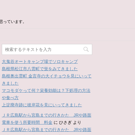
思っています。
大鬼谷オートキャンプ場でソロキャンプ
島根県松江市八雲町で蛍をみてきました
島根奥出雲町 金言寺の大イチョウを見にいって
きました
マコモダケって何？栄養効能は？下処理の方法
や食べ方
上淀廃寺跡に彼岸花を見にいってきました
ＪＲ広島駅から宮島までの行きかた JRや路面
電車を使う所要時間 料金
に
ひさぎ
より
ＪＲ広島駅から宮島までの行きかた JRや路面