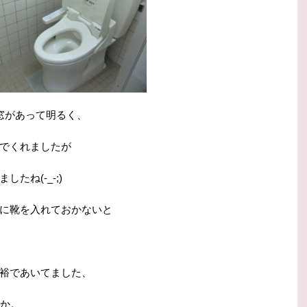
窓があって明るく、
でくれましたが
たね(-_-;)
に靴を入れておかないと
裕であいてました、
うか。