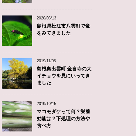
2020/06/13
島根県松江市八雲町で蛍
をみてきました
2019/11/05
島根奥出雲町 金言寺の大
イチョウを見にいってき
ました
2019/10/15
マコモダケって何？栄養
効能は？下処理の方法や
食べ方