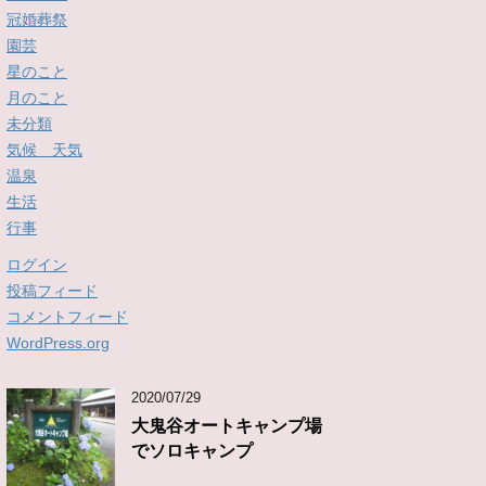
冠婚葬祭
園芸
星のこと
月のこと
未分類
気候 天気
温泉
生活
行事
ログイン
投稿フィード
コメントフィード
WordPress.org
2020/07/29
大鬼谷オートキャンプ場
でソロキャンプ