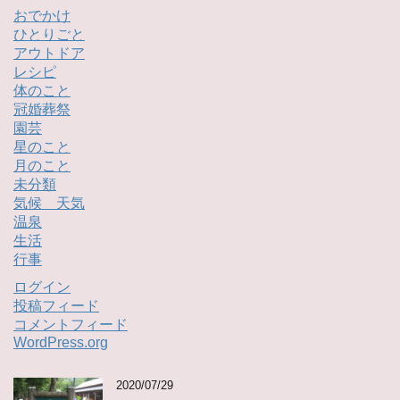
おでかけ
ひとりごと
アウトドア
レシピ
体のこと
冠婚葬祭
園芸
星のこと
月のこと
未分類
気候 天気
温泉
生活
行事
ログイン
投稿フィード
コメントフィード
WordPress.org
2020/07/29