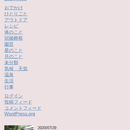
おでかけ
ひとりごと
アウトドア
レシピ
体のこと
冠婚葬祭
園芸
星のこと
月のこと
未分類
気候 天気
温泉
生活
行事
ログイン
投稿フィード
コメントフィード
WordPress.org
2020/07/29