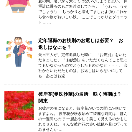
夏の間、暑いから太ってはないでしょうと思い、 体
重計に乗るのもご無沙汰してたら、 「うわっ、うそ
でしょう!」 しっかりと増えてましたよ(泣) これか
ら食べ物がおいしい秋、 ここでしっかりとダイエッ
トし …
定年退職のお餞別のお返しは必要？ お
返しはなにを？
先日主人が、定年退職した時に、「お餞別」をいた
だきました。 「お餞別」をいただくなんてこと思っ
てもいなかったのでどうしたものかなと・・・。 会
社からいただたものは、お返しはいらないにして
も、あとはお返 …
彼岸花(曼殊沙華)の名所 咲く時期は？
関東
お彼岸の頃になると、彼岸花がいつの間にか咲いて
ますよね。 彼岸花が咲き始めて綺麗な時間は、ほん
の一週間なので 一層あやしく美しく見えるのかもし
れませんね。 そんな彼岸花の赤い絨毯を見に行って
みませんか …