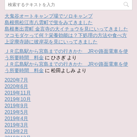
大鬼谷オートキャンプ場でソロキャンプ
島根県松江市八雲町で蛍をみてきました
島根奥出雲町 金言寺の大イチョウを見にいってきました
マコモダケって何？栄養効能は？下処理の方法や食べ方
上淀廃寺跡に彼岸花を見にいってきました
ＪＲ広島駅から宮島までの行きかた JRや路面電車を使
う所要時間 料金
に
ひさぎ
より
ＪＲ広島駅から宮島までの行きかた JRや路面電車を使
う所要時間 料金
に
松田よしみ
より
2020年7月
2020年6月
2019年11月
2019年10月
2019年9月
2019年5月
2019年4月
2019年3月
2019年2月