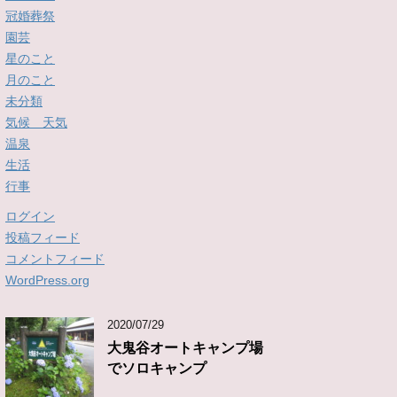
冠婚葬祭
園芸
星のこと
月のこと
未分類
気候 天気
温泉
生活
行事
ログイン
投稿フィード
コメントフィード
WordPress.org
2020/07/29
大鬼谷オートキャンプ場
でソロキャンプ