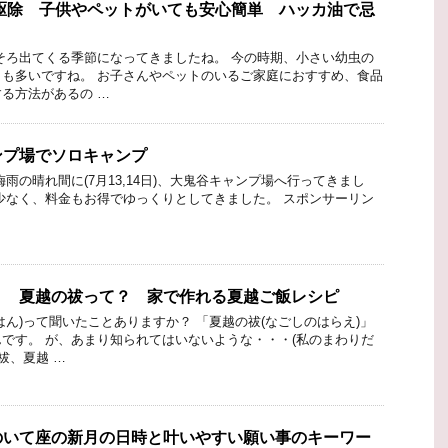
駆除 子供やペットがいても安心簡単 ハッカ油で忌
そろ出てくる季節になってきましたね。 今の時期、小さい幼虫の
も多いですね。 お子さんやペットのいるご家庭におすすめ、食品
る方法があるの …
ンプ場でソロキャンプ
雨の晴れ間に(7月13,14日)、大鬼谷キャンプ場へ行ってきまし
少なく、料金もお得でゆっくりとしてきました。 スポンサーリン
？ 夏越の祓って？ 家で作れる夏越ご飯レシピ
はん)って聞いたことありますか？ 「夏越の祓(なごしのはらえ)」
です。 が、あまり知られてはいないような・・・(私のまわりだ
祓、夏越 …
のいて座の新月の日時と叶いやすい願い事のキーワー