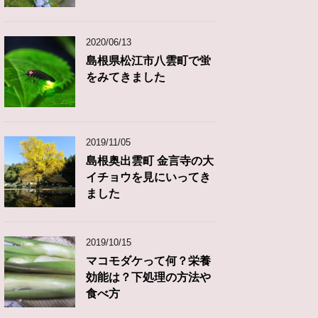
2020/06/13
島根県松江市八雲町で蛍
をみてきました
2019/11/05
島根奥出雲町 金言寺の大
イチョウを見にいってき
ました
2019/10/15
マコモダケって何？栄養
効能は？下処理の方法や
食べ方