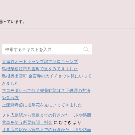
思っています。
大鬼谷オートキャンプ場でソロキャンプ
島根県松江市八雲町で蛍をみてきました
島根奥出雲町 金言寺の大イチョウを見にいって
きました
マコモダケって何？栄養効能は？下処理の方法
や食べ方
上淀廃寺跡に彼岸花を見にいってきました
ＪＲ広島駅から宮島までの行きかた JRや路面
電車を使う所要時間 料金
に
ひさぎ
より
ＪＲ広島駅から宮島までの行きかた JRや路面