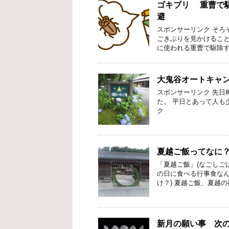
ゴキブリ 重曹で
避
スポンサーリンク そろ
ごきぶりを見かけること
に使われる重曹で駆除す
大鬼谷オートキャ
スポンサーリンク 先日梅
た。 平日とあって人も
ク
夏越ご飯ってなに
「夏越ご飯」(なごしご
の日に食べる行事食なん
け？) 夏越ご飯、夏越の
新月の願い事 次