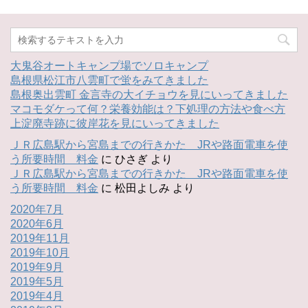
大鬼谷オートキャンプ場でソロキャンプ
島根県松江市八雲町で蛍をみてきました
島根奥出雲町 金言寺の大イチョウを見にいってきました
マコモダケって何？栄養効能は？下処理の方法や食べ方
上淀廃寺跡に彼岸花を見にいってきました
ＪＲ広島駅から宮島までの行きかた JRや路面電車を使
う所要時間 料金
に
ひさぎ
より
ＪＲ広島駅から宮島までの行きかた JRや路面電車を使
う所要時間 料金
に
松田よしみ
より
2020年7月
2020年6月
2019年11月
2019年10月
2019年9月
2019年5月
2019年4月