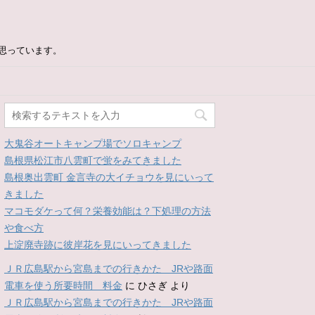
思っています。
大鬼谷オートキャンプ場でソロキャンプ
島根県松江市八雲町で蛍をみてきました
島根奥出雲町 金言寺の大イチョウを見にいって
きました
マコモダケって何？栄養効能は？下処理の方法
や食べ方
上淀廃寺跡に彼岸花を見にいってきました
ＪＲ広島駅から宮島までの行きかた JRや路面
電車を使う所要時間 料金
に
ひさぎ
より
ＪＲ広島駅から宮島までの行きかた JRや路面