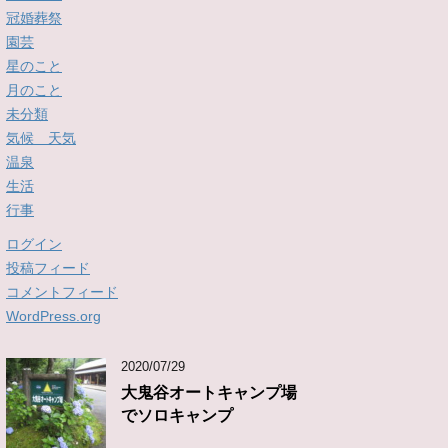
冠婚葬祭
園芸
星のこと
月のこと
未分類
気候 天気
温泉
生活
行事
ログイン
投稿フィード
コメントフィード
WordPress.org
2020/07/29
大鬼谷オートキャンプ場
でソロキャンプ