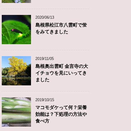
2020/06/13
島根県松江市八雲町で蛍
をみてきました
2019/11/05
島根奥出雲町 金言寺の大
イチョウを見にいってき
ました
2019/10/15
マコモダケって何？栄養
効能は？下処理の方法や
食べ方