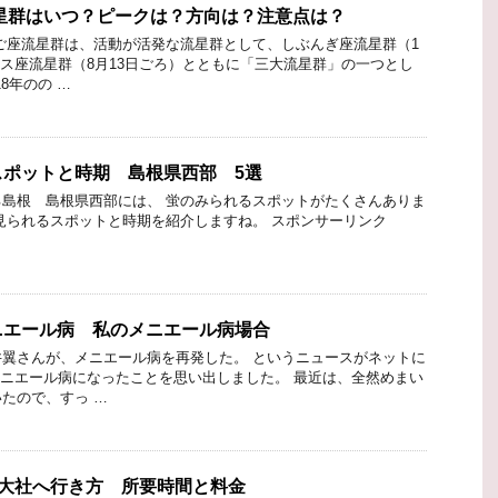
流星群はいつ？ピークは？方向は？注意点は？
ご座流星群は、活動が活発な流星群として、しぶんぎ座流星群（1
ウス座流星群（8月13日ごろ）とともに「三大流星群」の一つとし
8年のの …
スポットと時期 島根県西部 5選
島根 島根県西部には、 蛍のみられるスポットがたくさんありま
見られるスポットと時期を紹介しますね。 スポンサーリンク
ニエール病 私のメニエール病場合
翼さんが、メニエール病を再発した。 というニュースがネットに
メニエール病になったことを思い出しました。 最近は、全然めまい
たので、すっ …
雲大社へ行き方 所要時間と料金