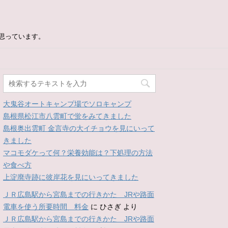
思っています。
大鬼谷オートキャンプ場でソロキャンプ
島根県松江市八雲町で蛍をみてきました
島根奥出雲町 金言寺の大イチョウを見にいって
きました
マコモダケって何？栄養効能は？下処理の方法
や食べ方
上淀廃寺跡に彼岸花を見にいってきました
ＪＲ広島駅から宮島までの行きかた JRや路面
電車を使う所要時間 料金
に
ひさぎ
より
ＪＲ広島駅から宮島までの行きかた JRや路面