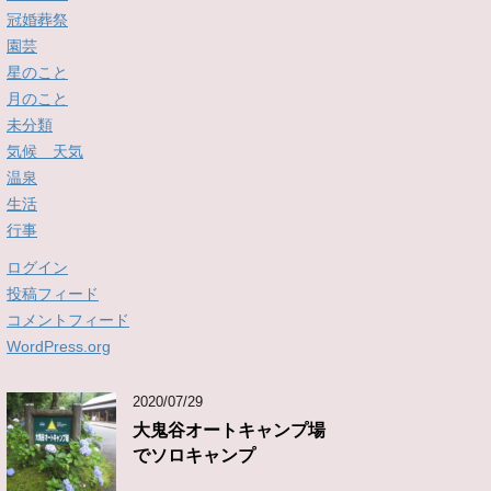
冠婚葬祭
園芸
星のこと
月のこと
未分類
気候 天気
温泉
生活
行事
ログイン
投稿フィード
コメントフィード
WordPress.org
2020/07/29
大鬼谷オートキャンプ場
でソロキャンプ