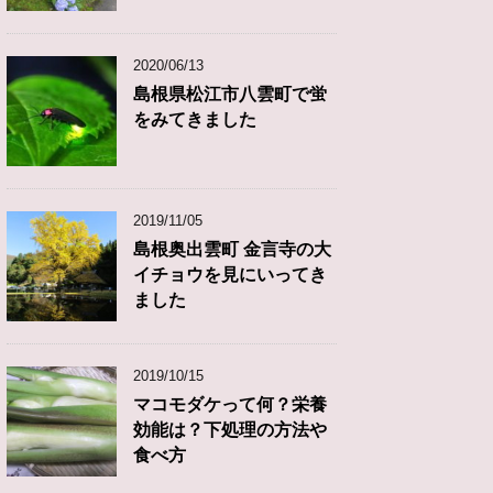
2020/06/13
島根県松江市八雲町で蛍
をみてきました
2019/11/05
島根奥出雲町 金言寺の大
イチョウを見にいってき
ました
2019/10/15
マコモダケって何？栄養
効能は？下処理の方法や
食べ方