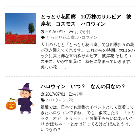
とっとり花回廊 10万株のサルビア 彼
岸花 コスモス ハロウィン
2017/09/17
-
おでかけ
とっとり花回廊
,
ハロウィン
大山のふもと「とっとり花回廊」では四季折々の花
が咲き迎えてくれます。 これからの時期、大山をバ
ックに真っ赤な10万株サルビア、彼岸花 そしてコ
スモス、やがて紅葉に 秋色に染まっていきます。
美しい花 …
ハロウィン いつ？ なんの日なの？
2017/07/01
-
行事
ハロウィン
,
秋
最近では、日本でも定番のイベントとして定着して
きたハロウィンですね。 でも、仮装したり、「トリ
ック オア トリート」とお菓子もらいにあるいた
り かぼちゃ・・とかは知ってるけど ほんとうは、
いつなの？ …