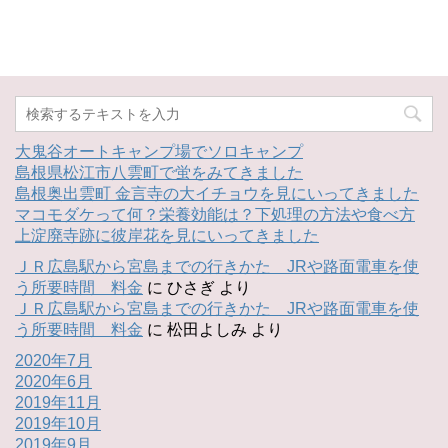
大鬼谷オートキャンプ場でソロキャンプ
島根県松江市八雲町で蛍をみてきました
島根奥出雲町 金言寺の大イチョウを見にいってきました
マコモダケって何？栄養効能は？下処理の方法や食べ方
上淀廃寺跡に彼岸花を見にいってきました
ＪＲ広島駅から宮島までの行きかた JRや路面電車を使
う所要時間 料金
に
ひさぎ
より
ＪＲ広島駅から宮島までの行きかた JRや路面電車を使
う所要時間 料金
に
松田よしみ
より
2020年7月
2020年6月
2019年11月
2019年10月
2019年9月