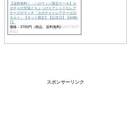
【送料無料！・ハロウィン限定ケーキ】カ
ボチャの甘味とちょっぴりアシッドなレア
チーズがマッチ『カボチャとレアチーズの
タルト』【ネット限定】【記念日】【smtb-
T】
価格：3700円（税込、送料無料)
(2017/9/27
時点)
スポンサーリンク