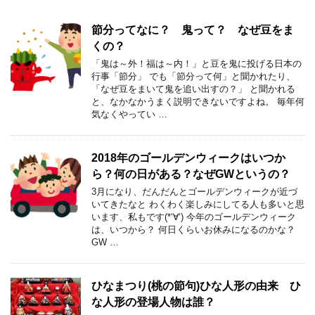
節分ってなに？ 鬼って？ なぜ豆をま
くの？
「鬼は～外！福は～内！」と豆を鬼に投げる日本の
行事「節分」 でも「節分って何」と聞かれたり、
「なぜ豆をまいて鬼を追い出すの？」 と聞かれる
と、なかなかうまく説明できないですよね。 毎年何
気なくやってい …
2018年のゴールデンウィークはいつか
ら？何の日がある？なぜGWというの？
3月になり、だんだんとゴールデンウィークが近づ
いてきたなと わくわく楽しみにしてる人も多いと思
います、私もです(*‘∀‘) 今年のゴールデンウィーク
は、いつから？ 何日くらいお休みになるのかな？
GW …
ひなまつり(桃の節句)ひな人形の由来 ひ
な人形の登場人物は誰？