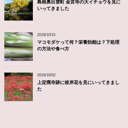
島根奥出雲町 金言寺の大イチョウを見に
いってきました
2019/10/15
マコモダケって何？栄養効能は？下処理
の方法や食べ方
2019/10/02
上淀廃寺跡に彼岸花を見にいってきまし
た