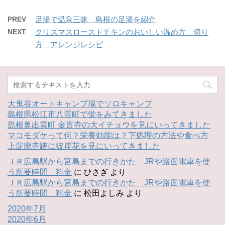
PREV
足湯で温泉三昧 島根の足湯を紹介
NEXT
クリスマスローストチキンのおいしい温め方 切り
方 アレンジレシピ
大鬼谷オートキャンプ場でソロキャンプ
島根県松江市八雲町で蛍をみてきました
島根奥出雲町 金言寺の大イチョウを見にいってきました
マコモダケって何？栄養効能は？下処理の方法や食べ方
上淀廃寺跡に彼岸花を見にいってきました
ＪＲ広島駅から宮島までの行きかた JRや路面電車を使
う所要時間 料金
に
ひさぎ
より
ＪＲ広島駅から宮島までの行きかた JRや路面電車を使
う所要時間 料金
に
松田よしみ
より
2020年7月
2020年6月