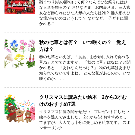
雛まつり(桃の節句)って何？なんでひな祭りにはひ
な人形を飾るの？ おひなさま、お内裏さま、三人官
女など飾られたひな人形の人たちは誰？ 雛人形のひ
な壇が赤いのはどうして？ などなど、 子どもに聞
かれるこ …
秋の七草とは何？ いつ咲くの？ 覚え
方は？
春の七草といえば、「ああ、おかゆに入れて食べる
草ね」とでてきますが、 「秋の七草」はなに？と聞
かれると、「あれなんだっけ？」 秋の七草はあまり
知られてないですよね。 どんな花があるのか、いつ
咲くのか、 …
クリスマスに読みたい絵本 2から3才む
けのおすすめ7選
クリスマスに読み聞かせたい、プレゼントにしたい
絵本を選んでみました。 2才から3才おすすめとし
てますが、大人でも十分に楽しめる絵本です。 スポ
ンサーリンク