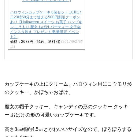
ハロウィンカップケーキ 6個セット 10月17
日23時59分まで使える500円割引クーポン
あり【Halloween スイーツ お菓子 パンプキ
ン こうもり 魔女 おばけ パーティー 女子会
インスタ映え プレゼント 数量限定 イベン
ト】
価格：2678円（税込、送料別)
(2017/9/27時
点)
カップケーキの上にクリーム、ハロウィン用にコウモリ形
のクッキー、かぼちゃおばけ、
魔女の帽子クッキー、キャンディの形のクッキー,クッキ
ー,おばけの形の可愛いカップケーキです。
高さ3㎝幅約4.5㎝とかわいいサイズなので、ぽろぽろする