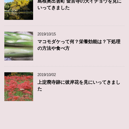
島根奥出雲町 金言寺の大イチョウを見に
いってきました
2019/10/15
マコモダケって何？栄養効能は？下処理
の方法や食べ方
2019/10/02
上淀廃寺跡に彼岸花を見にいってきまし
た