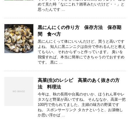
めて見た時「なにこれ？雑草みたいだけど・・」と
思ったんです …
黒にんにくの作り方 保存方法 保存期
間 食べ方
黒にんにくって体にいいんだけど、買うと高いです
よね。 知人に黒ニンニクは自分で作れるんだと教え
てもらい、 それからずっと作っています。 臭いを
我慢すれば、本当に簡単にできちゃうのでおすすめ
です。 黒に …
高菜(生)のレシピ 高菜のあく抜きの方
法 料理法
今年は、秋の長雨や台風のせいか、ほうれん草やレ
タスなど野菜が高いですね。 そんななか、高菜一把
100円で売られてました、主婦の味方の野菜です
ね。 スポンサーリンク タカナというと、お漬物し
か思い浮かば …