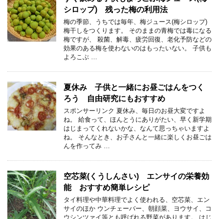
シロップ) 残った梅の利用法
梅の季節、うちでは毎年、梅ジュース(梅シロップ)
梅干しをつくります。 そのままの青梅では毒になる
梅ですが、 殺菌、解毒、疲労回復、老化予防などの
効果のある梅を使わないのはもったいない。 子供も
よろこぶ …
夏休み 子供と一緒にお昼ごはんをつく
ろう 自由研究にもおすすめ
スポンサーリンク 夏休み、毎日のお昼大変ですよ
ね。 給食って、ほんとうにありがたい、早く新学期
はじまってくれないかな、なんて思っちゃいますよ
ね。 そんなとき、お子さんと一緒に楽しくお昼ごは
んを作ってみ …
空芯菜(くうしんさい) エンサイの栄養効
能 おすすめ簡単レシピ
タイ料理や中華料理でよく使われる、空芯菜、エン
サイのほか ウンチェーバー、朝顔菜、ヨウサイ、コ
ウシンツァイ等とも呼ばれる野菜があります。 はじ