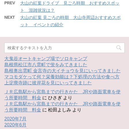
PREV
大山の紅葉ドライブ 見ごろ時期 おすすめスポッ
ト 混雑状況は？
NEXT
大山の紅葉 見ごろの時期 大山寺周辺おすすめスポ
ット イベントの紹介
大鬼谷オートキャンプ場でソロキャンプ
島根県松江市八雲町で蛍をみてきました
島根奥出雲町 金言寺の大イチョウを見にいってきました
マコモダケって何？栄養効能は？下処理の方法や食べ方
上淀廃寺跡に彼岸花を見にいってきました
ＪＲ広島駅から宮島までの行きかた JRや路面電車を使
う所要時間 料金
に
ひさぎ
より
ＪＲ広島駅から宮島までの行きかた JRや路面電車を使
う所要時間 料金
に
松田よしみ
より
2020年7月
2020年6月