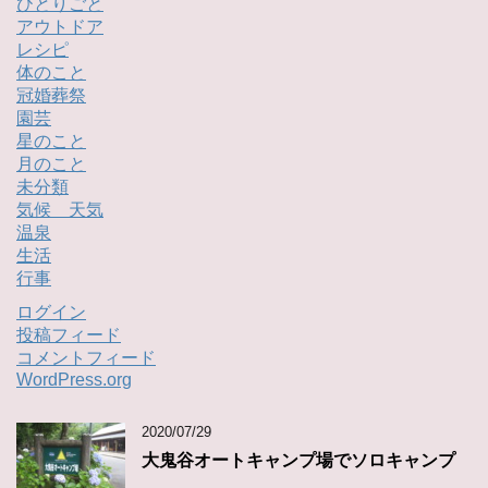
ひとりごと
アウトドア
レシピ
体のこと
冠婚葬祭
園芸
星のこと
月のこと
未分類
気候 天気
温泉
生活
行事
ログイン
投稿フィード
コメントフィード
WordPress.org
2020/07/29
大鬼谷オートキャンプ場でソロキャンプ