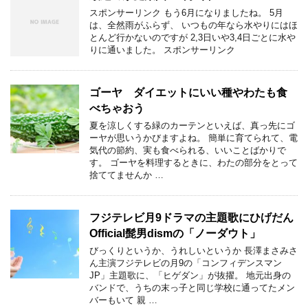
スポンサーリンク もう6月になりましたね。 5月
は、全然雨がふらず、 いつもの年なら水やりにはほ
とんど行かないのですが 2,3日いや3,4日ごとに水や
りに通いました。 スポンサーリンク
ゴーヤ ダイエットにいい種やわたも食
べちゃおう
夏を涼しくする緑のカーテンといえば、真っ先にゴ
ーヤが思いうかびますよね。 簡単に育てられて、電
気代の節約、実も食べられる、いいことばかりで
す。 ゴーヤを料理するときに、わたの部分をとって
捨ててませんか …
フジテレビ月9ドラマの主題歌にひげだん
Official髭男dismの「ノーダウト」
びっくりというか、うれしいというか 長澤まさみさ
ん主演フジテレビの月9の「コンフィデンスマン
JP」主題歌に、「ヒゲダン」が抜擢。 地元出身の
バンドで、うちの末っ子と同じ学校に通ってたメン
バーもいて 親 …