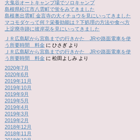
大鬼谷オートキャンプ場でソロキャンプ
島根県松江市八雲町で蛍をみてきました
島根奥出雲町 金言寺の大イチョウを見にいってきました
マコモダケって何？栄養効能は？下処理の方法や食べ方
上淀廃寺跡に彼岸花を見にいってきました
ＪＲ広島駅から宮島までの行きかた JRや路面電車を使
う所要時間 料金
に
ひさぎ
より
ＪＲ広島駅から宮島までの行きかた JRや路面電車を使
う所要時間 料金
に
松田よしみ
より
2020年7月
2020年6月
2019年11月
2019年10月
2019年9月
2019年5月
2019年4月
2019年3月
2019年2月
2018年12月
2018年11月