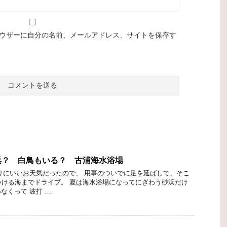
ウザーに自分の名前、メールアドレス、サイトを保存す
浜？ 白鳥もいる？ 古浦海水浴場
りにいいお天気だったので、 用事のついでに足を延ばして、そこ
いける海までドライブ。 夏は海水浴場になってにぎわう砂浜だけ
なくって 波打 …