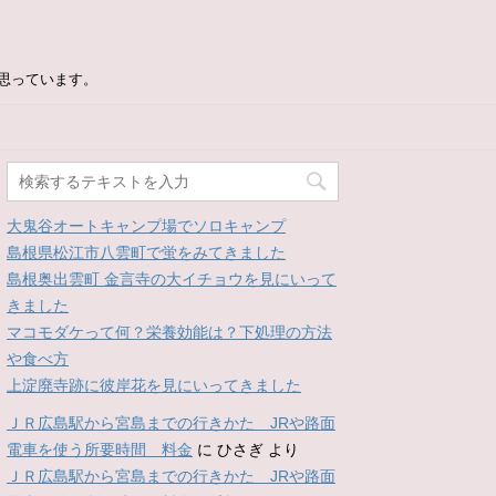
思っています。
大鬼谷オートキャンプ場でソロキャンプ
島根県松江市八雲町で蛍をみてきました
島根奥出雲町 金言寺の大イチョウを見にいって
きました
マコモダケって何？栄養効能は？下処理の方法
や食べ方
上淀廃寺跡に彼岸花を見にいってきました
ＪＲ広島駅から宮島までの行きかた JRや路面
電車を使う所要時間 料金
に
ひさぎ
より
ＪＲ広島駅から宮島までの行きかた JRや路面