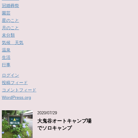
冠婚葬祭
園芸
星のこと
月のこと
未分類
気候 天気
温泉
生活
行事
ログイン
投稿フィード
コメントフィード
WordPress.org
2020/07/29
大鬼谷オートキャンプ場
でソロキャンプ