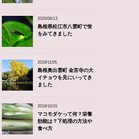
2020/06/13
島根県松江市八雲町で蛍
をみてきました
2019/11/05
島根奥出雲町 金言寺の大
イチョウを見にいってき
ました
2019/10/15
マコモダケって何？栄養
効能は？下処理の方法や
食べ方