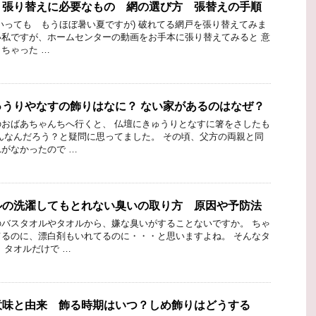
 張り替えに必要なもの 網の選び方 張替えの手順
いっても もうほぼ暑い夏ですが) 破れてる網戸を張り替えてみま
遠い私ですが、ホームセンターの動画をお手本に張り替えてみると 意
ちゃった …
うりやなすの飾りはなに？ ない家があるのはなぜ？
おばあちゃんちへ行くと、 仏壇にきゅうりとなすに箸をさしたも
んなんだろう？と疑問に思ってました。 その頃、父方の両親と同
がなかったので …
ルの洗濯してもとれない臭いの取り方 原因や予防法
バスタオルやタオルから、嫌な臭いがすることないですか。 ちゃ
るのに、漂白剤もいれてるのに・・・と思いますよね。 そんなタ
、タオルだけで …
意味と由来 飾る時期はいつ？しめ飾りはどうする