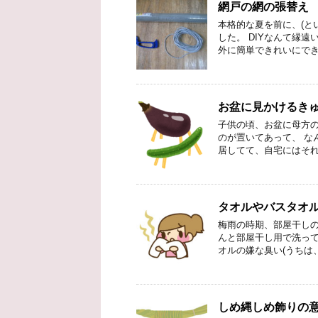
網戸の網の張替え
本格的な夏を前に、(と
した。 DIYなんて縁
外に簡単できれいにでき
お盆に見かけるきゅ
子供の頃、お盆に母方の
のが置いてあって、 な
居してて、自宅にはそれ
タオルやバスタオ
梅雨の時期、部屋干しの
んと部屋干し用で洗って
オルの嫌な臭い(うちは
しめ縄しめ飾りの