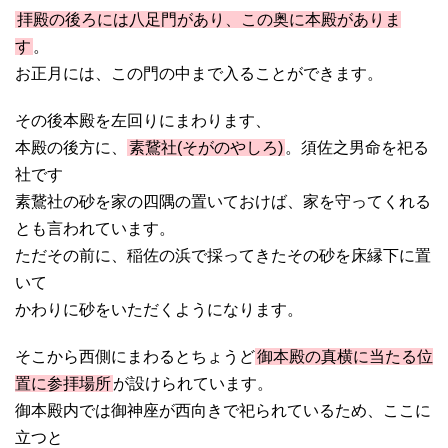
拝殿の後ろには八足門があり、この奥に本殿がありま
す
。
お正月には、この門の中まで入ることができます。
その後本殿を左回りにまわります、
本殿の後方に、
素鵞社(そがのやしろ)
。須佐之男命を祀る
社です
素鵞社の砂を家の四隅の置いておけば、家を守ってくれる
とも言われています。
ただその前に、稲佐の浜で採ってきたその砂を床縁下に置
いて
かわりに砂をいただくようになります。
そこから西側にまわるとちょうど
御本殿の真横に当たる位
置に参拝場所
が設けられています。
御本殿内では御神座が西向きで祀られているため、ここに
立つと