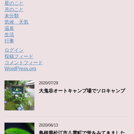
星のこと
月のこと
未分類
気候 天気
温泉
生活
行事
ログイン
投稿フィード
コメントフィード
WordPress.org
2020/07/29
大鬼谷オートキャンプ場でソロキャンプ
2020/06/13
島根県松江市八雲町で蛍をみてきました