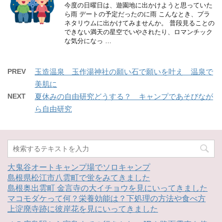
今度の日曜日は、遊園地に出かけようと思っていた
ら雨 デートの予定だったのに雨 こんなとき、プラ
ネタリウムに出かけてみませんか。 普段見ることの
できない満天の星空でいやされたり、ロマンチック
な気分になっ …
PREV
玉造温泉 玉作湯神社の願い石で願いを叶え 温泉で
美肌に
NEXT
夏休みの自由研究どうする？ キャンプであそびなが
ら自由研究
大鬼谷オートキャンプ場でソロキャンプ
島根県松江市八雲町で蛍をみてきました
島根奥出雲町 金言寺の大イチョウを見にいってきました
マコモダケって何？栄養効能は？下処理の方法や食べ方
上淀廃寺跡に彼岸花を見にいってきました