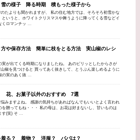
 雪の様子 降る時期 積もった様子から
のたよりも聞かれますが、 私の住む地方では、そろそろ初雪かな
」というと、ホワイトクリスマスや舞うように降ってくる雪などイ
なくロマンチッ …
き方や保存方法 簡単に枝をとる方法 実山椒のレシ
の実が出てくる時期になりましたね。 あのピリッとしたからさが
山椒を見つけると 買ってあく抜きして、とうぶん楽しめるように
椒の実のあく抜 …
ト 花、お菓子以外のおすすめ 7選
悩みますよね。 感謝の気持ちがあればなんでもいいとよく言われ
のを贈ってもね・・・ 私の母は、お花は好まないし、甘いものは
(笑) そ …
を着る？ 着物？ 洋服？ パパは？