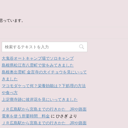
思っています。
大鬼谷オートキャンプ場でソロキャンプ
島根県松江市八雲町で蛍をみてきました
島根奥出雲町 金言寺の大イチョウを見にいって
きました
マコモダケって何？栄養効能は？下処理の方法
や食べ方
上淀廃寺跡に彼岸花を見にいってきました
ＪＲ広島駅から宮島までの行きかた JRや路面
電車を使う所要時間 料金
に
ひさぎ
より
ＪＲ広島駅から宮島までの行きかた JRや路面