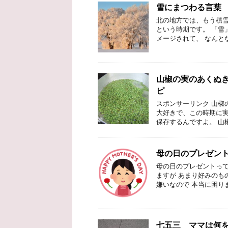
雪にまつわる言葉
北の地方では、もう積雪
という時期です。 「雪
メージされて、 なんと
山椒の実のあくぬ
ピ
スポンサーリンク 山椒
大好きで、この時期に実
保存するんですよ。 山
母の日のプレゼン
母の日のプレゼントって
ますが あまり好みのも
嫌いなので 本当に困ります
七五三 ママは何