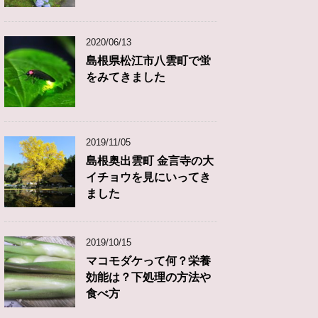
2020/06/13
島根県松江市八雲町で蛍
をみてきました
2019/11/05
島根奥出雲町 金言寺の大
イチョウを見にいってき
ました
2019/10/15
マコモダケって何？栄養
効能は？下処理の方法や
食べ方