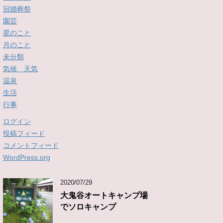
冠婚葬祭
園芸
星のこと
月のこと
未分類
気候 天気
温泉
生活
行事
ログイン
投稿フィード
コメントフィード
WordPress.org
2020/07/29
大鬼谷オートキャンプ場
でソロキャンプ