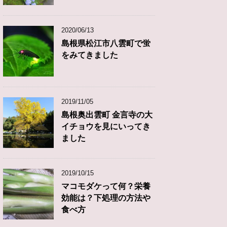
2020/06/13
島根県松江市八雲町で蛍
をみてきました
2019/11/05
島根奥出雲町 金言寺の大
イチョウを見にいってき
ました
2019/10/15
マコモダケって何？栄養
効能は？下処理の方法や
食べ方