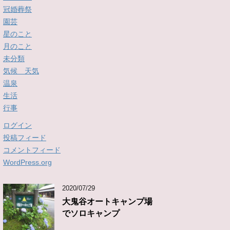
冠婚葬祭
園芸
星のこと
月のこと
未分類
気候 天気
温泉
生活
行事
ログイン
投稿フィード
コメントフィード
WordPress.org
2020/07/29
大鬼谷オートキャンプ場
でソロキャンプ