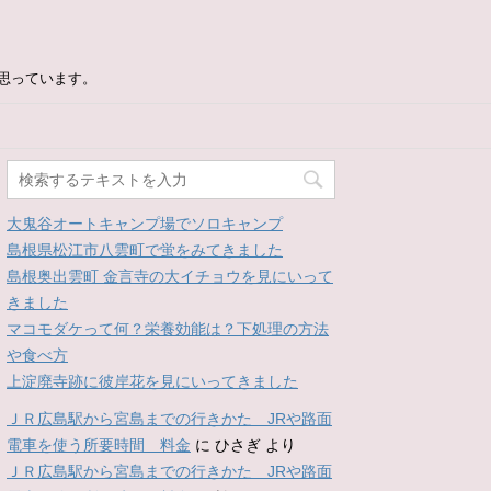
思っています。
大鬼谷オートキャンプ場でソロキャンプ
島根県松江市八雲町で蛍をみてきました
島根奥出雲町 金言寺の大イチョウを見にいって
きました
マコモダケって何？栄養効能は？下処理の方法
や食べ方
上淀廃寺跡に彼岸花を見にいってきました
ＪＲ広島駅から宮島までの行きかた JRや路面
電車を使う所要時間 料金
に
ひさぎ
より
ＪＲ広島駅から宮島までの行きかた JRや路面