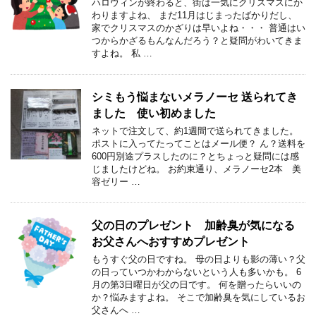
ハロウィンが終わると、街は一気にクリスマスにか
わりますよね、 まだ11月はじまったばかりだし、
家でクリスマスのかざりは早いよね・・・ 普通はい
つからかざるもんなんだろう？と疑問がわいてきま
すよね。 私 …
シミもう悩まないメラノーセ 送られてき
ました 使い初めました
ネットで注文して、約1週間で送られてきました。
ポストに入ってたってことはメール便？ ん？送料を
600円別途プラスしたのに？とちょっと疑問には感
じましたけどね。 お約束通り、メラノーセ2本 美
容ゼリー …
父の日のプレゼント 加齢臭が気になる
お父さんへおすすめプレゼント
もうすぐ父の日ですね。 母の日よりも影の薄い？父
の日っていつかわからないという人も多いかも。 6
月の第3日曜日が父の日です。 何を贈ったらいいの
か？悩みますよね。 そこで加齢臭を気にしているお
父さんへ …