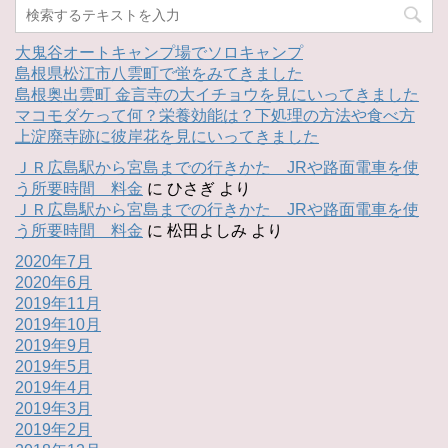
大鬼谷オートキャンプ場でソロキャンプ
島根県松江市八雲町で蛍をみてきました
島根奥出雲町 金言寺の大イチョウを見にいってきました
マコモダケって何？栄養効能は？下処理の方法や食べ方
上淀廃寺跡に彼岸花を見にいってきました
ＪＲ広島駅から宮島までの行きかた JRや路面電車を使
う所要時間 料金
に
ひさぎ
より
ＪＲ広島駅から宮島までの行きかた JRや路面電車を使
う所要時間 料金
に
松田よしみ
より
2020年7月
2020年6月
2019年11月
2019年10月
2019年9月
2019年5月
2019年4月
2019年3月
2019年2月