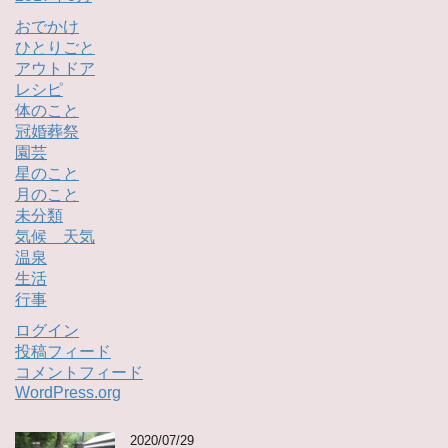
おでかけ
ひとりごと
アウトドア
レシピ
体のこと
冠婚葬祭
園芸
星のこと
月のこと
未分類
気候 天気
温泉
生活
行事
ログイン
投稿フィード
コメントフィード
WordPress.org
2020/07/29