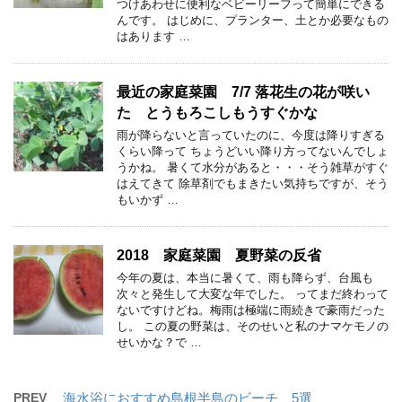
つけあわせに便利なベビーリーフって簡単にできる
んです。 はじめに、プランター、土とか必要なもの
はあります …
最近の家庭菜園 7/7 落花生の花が咲い
た とうもろこしもうすぐかな
雨が降らないと言っていたのに、今度は降りすぎる
くらい降って ちょうどいい降り方ってないんでしょ
うかね。 暑くて水分があると・・・そう雑草がすぐ
はえてきて 除草剤でもまきたい気持ちですが、そう
もいかず …
2018 家庭菜園 夏野菜の反省
今年の夏は、本当に暑くて、雨も降らず、台風も
次々と発生して大変な年でした。 ってまだ終わって
ないですけどね。梅雨は極端に雨続きで豪雨だった
し。 この夏の野菜は、そのせいと私のナマケモノの
せいかな？で …
PREV
海水浴におすすめ島根半島のビーチ 5選