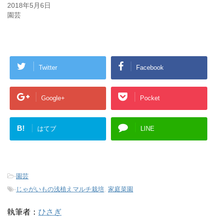
2018年5月6日
園芸
Twitter
Facebook
Google+
Pocket
B!
はてブ
LINE
-
園芸
-
じゃがいもの浅植えマルチ栽培
,
家庭菜園
執筆者：
ひさぎ