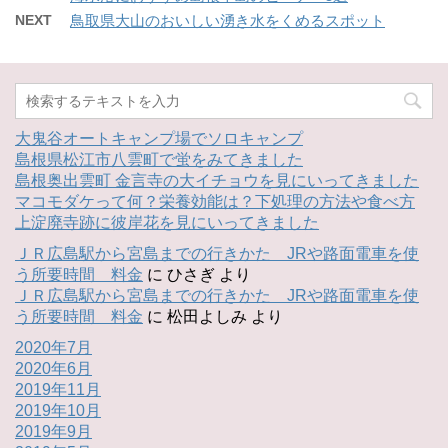
NEXT
鳥取県大山のおいしい湧き水をくめるスポット
大鬼谷オートキャンプ場でソロキャンプ
島根県松江市八雲町で蛍をみてきました
島根奥出雲町 金言寺の大イチョウを見にいってきました
マコモダケって何？栄養効能は？下処理の方法や食べ方
上淀廃寺跡に彼岸花を見にいってきました
ＪＲ広島駅から宮島までの行きかた JRや路面電車を使
う所要時間 料金
に
ひさぎ
より
ＪＲ広島駅から宮島までの行きかた JRや路面電車を使
う所要時間 料金
に
松田よしみ
より
2020年7月
2020年6月
2019年11月
2019年10月
2019年9月