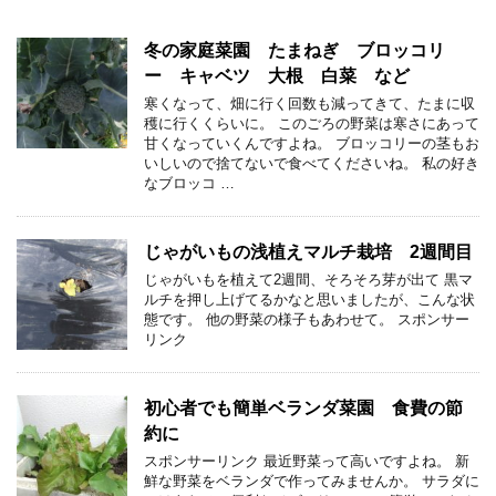
冬の家庭菜園 たまねぎ ブロッコリ
ー キャベツ 大根 白菜 など
寒くなって、畑に行く回数も減ってきて、たまに収
穫に行くくらいに。 このごろの野菜は寒さにあって
甘くなっていくんですよね。 ブロッコリーの茎もお
いしいので捨てないで食べてくださいね。 私の好き
なブロッコ …
じゃがいもの浅植えマルチ栽培 2週間目
じゃがいもを植えて2週間、そろそろ芽が出て 黒マ
ルチを押し上げてるかなと思いましたが、こんな状
態です。 他の野菜の様子もあわせて。 スポンサー
リンク
初心者でも簡単ベランダ菜園 食費の節
約に
スポンサーリンク 最近野菜って高いですよね。 新
鮮な野菜をベランダで作ってみませんか。 サラダに