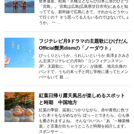
世界遺産、松島・天橋立とならび日本三景のひとつ
「宮島」。 宮島は広島(広島県廿日市市)にあると知
ってても、新幹線で広島にきて、それからどうやっ
て行くの？ そう思ってる人もいるのではないでしょ
うか。 一 …
フジテレビ月9ドラマの主題歌にひげだん
Official髭男dismの「ノーダウト」
びっくりというか、うれしいというか 長澤まさみさ
ん主演フジテレビの月9の「コンフィデンスマン
JP」主題歌に、「ヒゲダン」が抜擢。 地元出身の
バンドで、うちの末っ子と同じ学校に通ってたメン
バーもいて 親 …
紅葉日帰り露天風呂が楽しめるスポット
と時期 中国地方
紅葉の季節、温泉につかりながら、赤や黄色に色づ
いた木々をながめながら ぼっ～とできたら、心も体
も癒されますよね。 そんなついつい「あ゛～極楽極
楽」と言葉が出ちゃうところと時期を紹介します。
スポンサー …