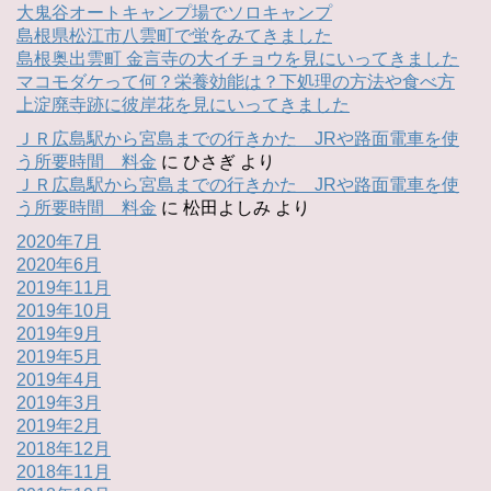
大鬼谷オートキャンプ場でソロキャンプ
島根県松江市八雲町で蛍をみてきました
島根奥出雲町 金言寺の大イチョウを見にいってきました
マコモダケって何？栄養効能は？下処理の方法や食べ方
上淀廃寺跡に彼岸花を見にいってきました
ＪＲ広島駅から宮島までの行きかた JRや路面電車を使
う所要時間 料金
に
ひさぎ
より
ＪＲ広島駅から宮島までの行きかた JRや路面電車を使
う所要時間 料金
に
松田よしみ
より
2020年7月
2020年6月
2019年11月
2019年10月
2019年9月
2019年5月
2019年4月
2019年3月
2019年2月
2018年12月
2018年11月