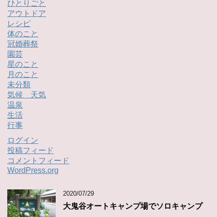
ひとりごと
アウトドア
レシピ
体のこと
冠婚葬祭
園芸
星のこと
月のこと
未分類
気候 天気
温泉
生活
行事
ログイン
投稿フィード
コメントフィード
WordPress.org
2020/07/29
大鬼谷オートキャンプ場でソロキャンプ