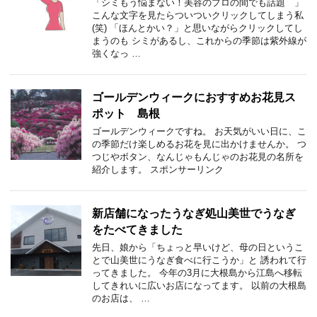
「シミもう悩まない！美容のプロの間でも話題 」
こんな文字を見たらついついクリックしてしまう私
(笑) 「ほんとかい？」と思いながらクリックしてし
まうのも シミがあるし、これからの季節は紫外線が
強くなっ …
ゴールデンウィークにおすすめお花見ス
ポット 島根
ゴールデンウィークですね。 お天気がいい日に、こ
の季節だけ楽しめるお花を見に出かけませんか。 つ
つじやボタン、なんじゃもんじゃのお花見の名所を
紹介します。 スポンサーリンク
新店舗になったうなぎ処山美世でうなぎ
をたべてきました
先日、娘から「ちょっと早いけど、母の日というこ
とで山美世にうなぎ食べに行こうか」と 誘われて行
ってきました。 今年の3月に大根島から江島へ移転
してきれいに広いお店になってます。 以前の大根島
のお店は、 …