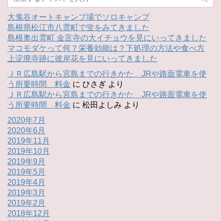
大鬼谷オートキャンプ場でソロキャンプ
島根県松江市八雲町で蛍をみてきました
島根奥出雲町 金言寺の大イチョウを見にいってきました
マコモダケって何？栄養効能は？下処理の方法や食べ方
上淀廃寺跡に彼岸花を見にいってきました
ＪＲ広島駅から宮島までの行きかた JRや路面電車を使
う所要時間 料金
に
ひさぎ
より
ＪＲ広島駅から宮島までの行きかた JRや路面電車を使
う所要時間 料金
に
松田よしみ
より
2020年7月
2020年6月
2019年11月
2019年10月
2019年9月
2019年5月
2019年4月
2019年3月
2019年2月
2018年12月