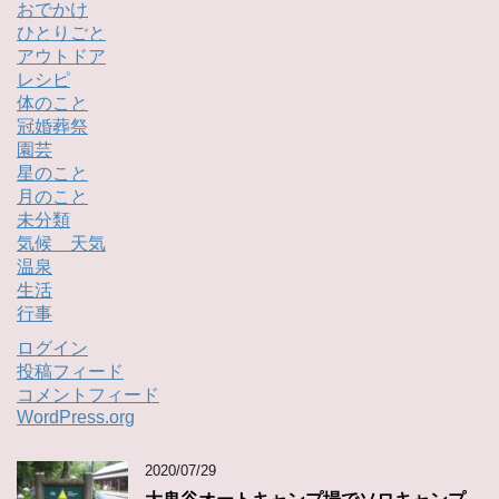
おでかけ
ひとりごと
アウトドア
レシピ
体のこと
冠婚葬祭
園芸
星のこと
月のこと
未分類
気候 天気
温泉
生活
行事
ログイン
投稿フィード
コメントフィード
WordPress.org
2020/07/29