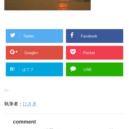
Twitter
Facebook
Google+
Pocket
B!
はてブ
LINE
-
執筆者：
ひさぎ
comment