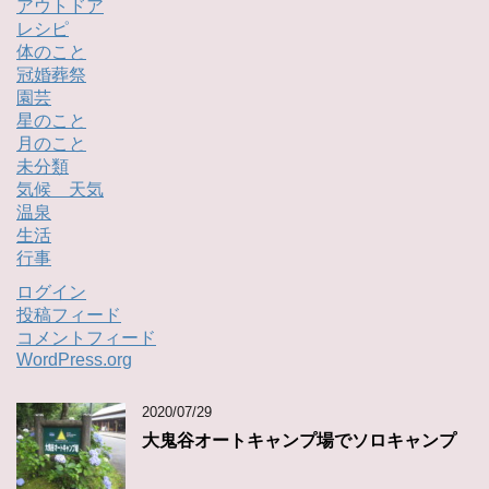
アウトドア
レシピ
体のこと
冠婚葬祭
園芸
星のこと
月のこと
未分類
気候 天気
温泉
生活
行事
ログイン
投稿フィード
コメントフィード
WordPress.org
2020/07/29
大鬼谷オートキャンプ場でソロキャンプ