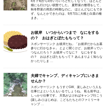
8月下旬から9月いろいろと忙しくなって、ほとんど
畑にも行けない状態でした。 夏野菜の整理をして、
秋冬野菜の用意の時期なのに。 ほとんどなにもでき
ず、なんとかできたのは、9月7日に大根と白菜の種
まき。 …
お彼岸 いつからいつまで なにをする
の？ おはぎとぼたもちって？
スポンサーリンク お彼岸だね」「お彼岸だからお墓
参りに行かなきゃ」 とよく聞くけど、お彼岸ってい
つなんだろう？ お彼岸ってなに？ なにをする
の？ おはぎとぼたもちって？ あんまりよく知らな
かったりしま …
夫婦でキャンプ、ディキャンプにいきま
せんか？
スポンサーリンク もうすぐGW、楽しみという人も
仕事だよという人もいるでしょうね。 私も前半は、
しっかり仕事です。 天気がよければキャンプ行こう
(楽しみ♪) はじめは、こどもたちとのファミリーキ
ャンプ …