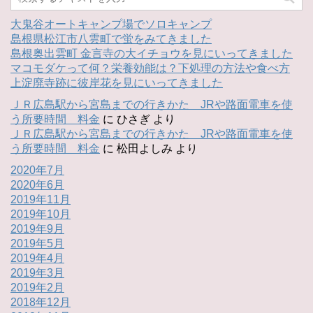
大鬼谷オートキャンプ場でソロキャンプ
島根県松江市八雲町で蛍をみてきました
島根奥出雲町 金言寺の大イチョウを見にいってきました
マコモダケって何？栄養効能は？下処理の方法や食べ方
上淀廃寺跡に彼岸花を見にいってきました
ＪＲ広島駅から宮島までの行きかた JRや路面電車を使
う所要時間 料金
に
ひさぎ
より
ＪＲ広島駅から宮島までの行きかた JRや路面電車を使
う所要時間 料金
に
松田よしみ
より
2020年7月
2020年6月
2019年11月
2019年10月
2019年9月
2019年5月
2019年4月
2019年3月
2019年2月
2018年12月