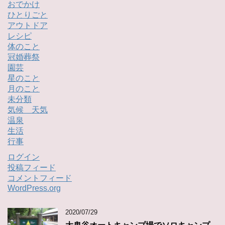
おでかけ
ひとりごと
アウトドア
レシピ
体のこと
冠婚葬祭
園芸
星のこと
月のこと
未分類
気候 天気
温泉
生活
行事
ログイン
投稿フィード
コメントフィード
WordPress.org
2020/07/29