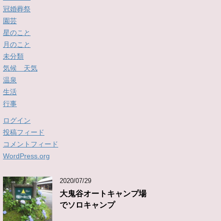
冠婚葬祭
園芸
星のこと
月のこと
未分類
気候 天気
温泉
生活
行事
ログイン
投稿フィード
コメントフィード
WordPress.org
2020/07/29
大鬼谷オートキャンプ場
でソロキャンプ