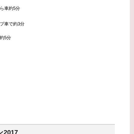
ら車約5分
車で約3分
5分
2017