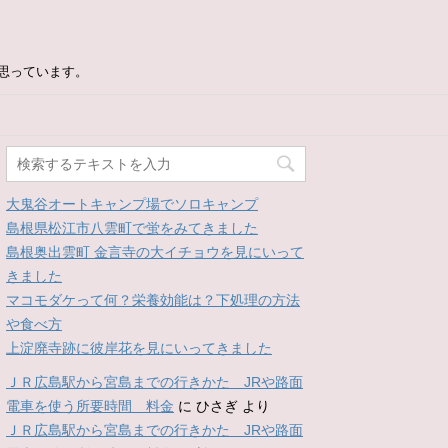
思っています。
大鬼谷オートキャンプ場でソロキャンプ
島根県松江市八雲町で蛍をみてきました
島根奥出雲町 金言寺の大イチョウを見にいって
きました
マコモダケって何？栄養効能は？下処理の方法
や食べ方
上淀廃寺跡に彼岸花を見にいってきました
ＪＲ広島駅から宮島までの行きかた JRや路面
電車を使う所要時間 料金
に
ひさぎ
より
ＪＲ広島駅から宮島までの行きかた JRや路面