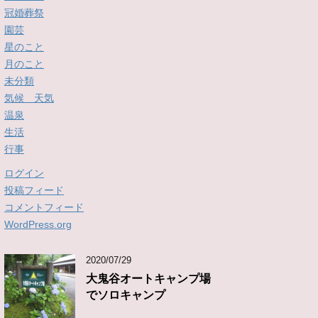
冠婚葬祭
園芸
星のこと
月のこと
未分類
気候 天気
温泉
生活
行事
ログイン
投稿フィード
コメントフィード
WordPress.org
2020/07/29
大鬼谷オートキャンプ場
でソロキャンプ