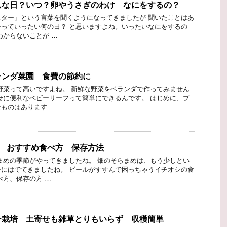
んな日？いつ？卵やうさぎのわけ なにをするの？
ター」という言葉を聞くようになってきましたが 聞いたことはあ
っていったい何の日？ と思いますよね。いったいなにをするの
わからないことが …
ランダ菜園 食費の節約に
野菜って高いですよね。 新鮮な野菜をベランダで作ってみません
せに便利なベビーリーフって簡単にできるんです。 はじめに、プ
ものはあります …
!! おすすめ食べ方 保存方法
まめの季節がやってきましたね。 畑のそらまめは、もう少しとい
にはでてきましたね。 ビールがすすんで困っちゃうイチオシの食
べ方、保存の方 …
チ栽培 土寄せも雑草とりもいらず 収穫簡単