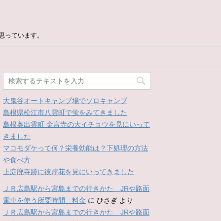
思っています。
大鬼谷オートキャンプ場でソロキャンプ
島根県松江市八雲町で蛍をみてきました
島根奥出雲町 金言寺の大イチョウを見にいって
きました
マコモダケって何？栄養効能は？下処理の方法
や食べ方
上淀廃寺跡に彼岸花を見にいってきました
ＪＲ広島駅から宮島までの行きかた JRや路面
電車を使う所要時間 料金
に
ひさぎ
より
ＪＲ広島駅から宮島までの行きかた JRや路面