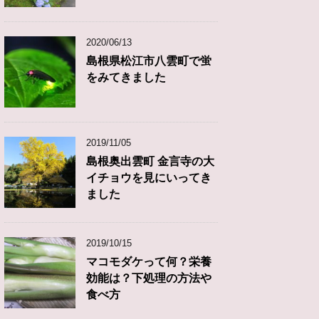
2020/06/13
島根県松江市八雲町で蛍
をみてきました
2019/11/05
島根奥出雲町 金言寺の大
イチョウを見にいってき
ました
2019/10/15
マコモダケって何？栄養
効能は？下処理の方法や
食べ方